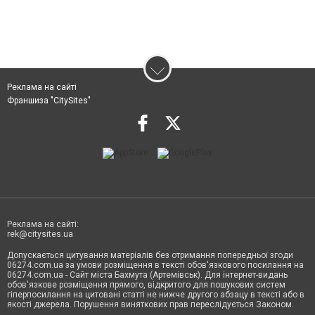
Реклама на сайті
Франшиза "CitySites"
Реклама на сайті:
rek@citysites.ua
Допускається цитування матеріалів без отримання попередньої згоди
06274.com.ua за умови розміщення в тексті обов'язкового посилання на
06274.com.ua - Сайт міста Бахмута (Артемівськ). Для інтернет-видань
обов'язкове розміщення прямого, відкритого для пошукових систем
гіперпосилання на цитовані статті не нижче другого абзацу в тексті або в
якості джерела. Порушення виняткових прав переслідується Законом.