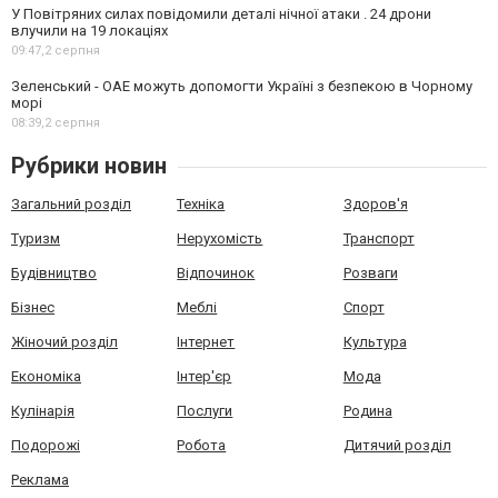
У Повітряних силах повідомили деталі нічної атаки . 24 дрони
влучили на 19 локаціях
09:47,
2 серпня
Зеленський - ОАЕ можуть допомогти Україні з безпекою в Чорному
морі
08:39,
2 серпня
Рубрики новин
Загальний розділ
Техніка
Здоров'я
Туризм
Нерухомість
Транспорт
Будівництво
Відпочинок
Розваги
Бізнес
Меблі
Спорт
Жіночий розділ
Інтернет
Культура
Економіка
Інтер'єр
Мода
Кулінарія
Послуги
Родина
Подорожі
Робота
Дитячий розділ
Реклама