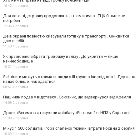
Хто не має права на відстрочку пояснив ТЦК
16:42,
4 серпня
Для кого відстрочку продовжать автоматично . ТЦК більше не
потрібен
12:35,
4 серпня
Де в Україні повністю скасували готівку в транспорті . QR-квитки
дають збій
11:43,
4 серпня
Як правильно зібрати тривожну валізу . До укриття — лише
найнеобхідніше
10:21,
4 серпня
Які пільги можуть отримати люди з III групою інвалідності . Держава
надає більше, ніж здається
08:57,
4 серпня
Пашинян подав у відставку . Союзник, що відвернувся від Кремля
14:08,
2 серпня
Дрони «Бегемот» атакували авіабазу «Енгельс-2» і НПЗ у Саратові
11:39,
2 серпня
Мінус 1 500 солдатів і гора спаленої техніки: втрати Росії на 2 серпня
10:39,
2 серпня