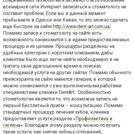
современных технологий и активного использования
всемирной сети Интернет записаться к стоматологу не
составит проблем. Если вы в данный момент
пребываете в Одессе или Киеве, то это можно сделать
еще быстрее на сайте
http://www.dent-art.com.ua/
.
Помимо записи к стоматологу на сайте есть
возможность ознакомится с в идами предоставляемых
процедур и их ценами. Процедуры разделены на
удобные категории с коротким описанием, дабы
клиентам было еще легче найти необходимую и не
тратить своё драгоценное время в поисках
необходимой услуга на других сайтах. Помимо обычного
прейскуранта на сайте имеется галерея, в которой
можно ознакомится с уже выполненными работами
специалистами клиники DentArt . Особенностью
стоматологии является то, что возможна запись на
первый бесплатный приём – консультацию. Помимо
стандартных процедур лечения зубов, клиника
предоставляет услуги раздела «
Профилактика и
гигиена
». Благодаря этому разделу можно получить
такие услуги, как снятие зубных отложений,