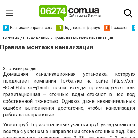
Р
Расписание транспорта
П
Податкова інформує
П
Психолог
С
Головна
Бізнес новини
Правила монтажа канализации
Правила монтажа канализации
Загальний розділ
Домашняя канализационная установка, которую
предлагает компания Труба.укр на сайте https://xn-
-80ab8bhg.xn--j1amh, почти всегда проектируется, как
гравитационная – сточные воды стекают в нее под
собственной тяжестью. Однако, даже незначительных
ошибок выполнения достаточно, чтобы канализация
работала неправильно.
Уклон труб. Горизонтальные участки труб укладываются
всегда с уклоном в направлении стока сточных вод. Как