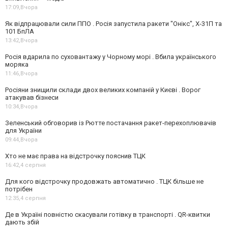
17:09,
Вчора
Як відпрацювали сили ППО . Росія запустила ракети "Онікс", Х-31П та
101 БпЛА
13:42,
Вчора
Росія вдарила по суховантажу у Чорному морі . Вбила українського
моряка
11:46,
Вчора
Росіяни знищили склади двох великих компаній у Києві . Ворог
атакував бізнеси
10:34,
Вчора
Зеленський обговорив із Рютте постачання ракет-перехоплювачів
для України
09:44,
Вчора
Хто не має права на відстрочку пояснив ТЦК
16:42,
4 серпня
Для кого відстрочку продовжать автоматично . ТЦК більше не
потрібен
12:35,
4 серпня
Де в Україні повністю скасували готівку в транспорті . QR-квитки
дають збій