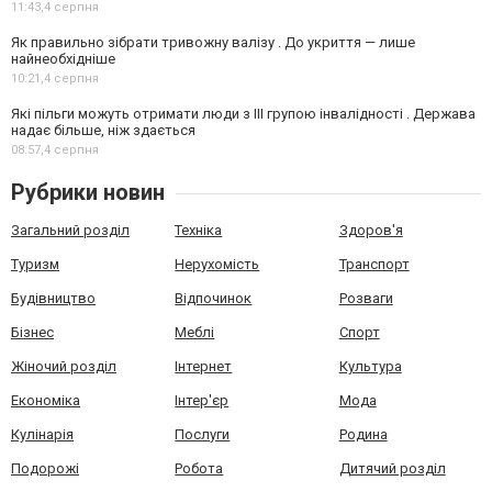
11:43,
4 серпня
Як правильно зібрати тривожну валізу . До укриття — лише
найнеобхідніше
10:21,
4 серпня
Які пільги можуть отримати люди з III групою інвалідності . Держава
надає більше, ніж здається
08:57,
4 серпня
Рубрики новин
Загальний розділ
Техніка
Здоров'я
Туризм
Нерухомість
Транспорт
Будівництво
Відпочинок
Розваги
Бізнес
Меблі
Спорт
Жіночий розділ
Інтернет
Культура
Економіка
Інтер'єр
Мода
Кулінарія
Послуги
Родина
Подорожі
Робота
Дитячий розділ