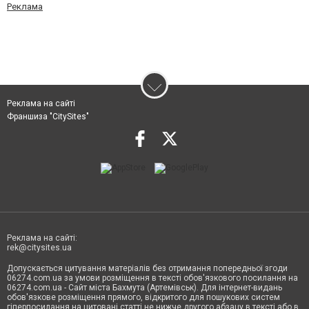
Реклама
Реклама на сайті
Франшиза "CitySites"
Реклама на сайті:
rek@citysites.ua
Допускається цитування матеріалів без отримання попередньої згоди
06274.com.ua за умови розміщення в тексті обов'язкового посилання на
06274.com.ua - Сайт міста Бахмута (Артемівськ). Для інтернет-видань
обов'язкове розміщення прямого, відкритого для пошукових систем
гіперпосилання на цитовані статті не нижче другого абзацу в тексті або в