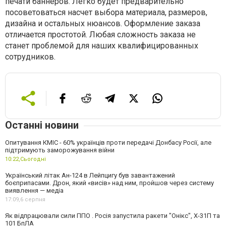
печати баннеров. Легко будет предварительно
посоветоваться насчет выбора материала, размеров,
дизайна и остальных нюансов. Оформление заказа
отличается простотой. Любая сложность заказа не
станет проблемой для наших квалифицированных
сотрудников.
Останні новини
Опитування КМІС - 60% українців проти передачі Донбасу Росії, але
підтримують заморожування війни
10:22,
Сьогодні
Український літак Ан-124 в Лейпцигу був завантажений
боєприпасами. Дрон, який «висів» над ним, пройшов через систему
виявлення — медіа
17:09,
6 серпня
Як відпрацювали сили ППО . Росія запустила ракети "Онікс", Х-31П та
101 БпЛА