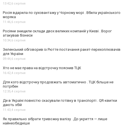
13:42,
6 серпня
Росія вдарила по суховантажу у Чорному морі . Вбила українського
моряка
11:46,
6 серпня
Росіяни знищили склади двох великих компаній у Києві . Ворог
атакував бізнеси
10:34,
6 серпня
Зеленський обговорив із Рютте постачання ракет-перехоплювачів
для України
09:44,
6 серпня
Хто не має права на відстрочку пояснив ТЦК
16:42,
4 серпня
Для кого відстрочку продовжать автоматично . ТЦК більше не
потрібен
12:35,
4 серпня
Де в Україні повністю скасували готівку в транспорті . QR-квитки
дають збій
11:43,
4 серпня
Як правильно зібрати тривожну валізу . До укриття — лише
найнеобхідніше