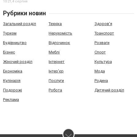
10:21,
4 серпня
Рубрики новин
Загальний розділ
Техніка
Здоров'я
Туризм
Нерухомість
Транспорт
Будівництво
Відпочинок
Розваги
Бізнес
Меблі
Спорт
Жіночий розділ
Інтернет
Культура
Економіка
Інтер'єр
Мода
Кулінарія
Послуги
Родина
Подорожі
Робота
Дитячий розділ
Реклама