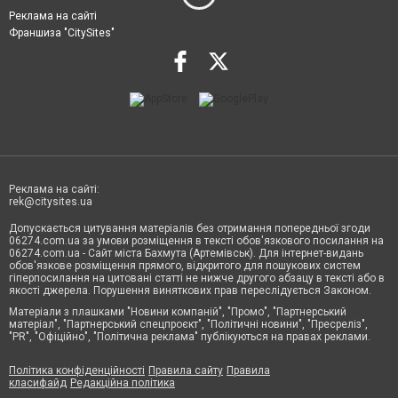
Реклама на сайті
Франшиза "CitySites"
Реклама на сайті:
rek@citysites.ua
Допускається цитування матеріалів без отримання попередньої згоди
06274.com.ua за умови розміщення в тексті обов'язкового посилання на
06274.com.ua - Сайт міста Бахмута (Артемівськ). Для інтернет-видань
обов'язкове розміщення прямого, відкритого для пошукових систем
гіперпосилання на цитовані статті не нижче другого абзацу в тексті або в
якості джерела. Порушення виняткових прав переслідується Законом.
Матеріали з плашками "Новини компаній", "Промо", "Партнерський
матеріал", "Партнерський спецпроєкт", "Політичні новини", "Пресреліз",
"PR", "Офіційно", "Політична реклама" публікуються на правах реклами.
Політика конфіденційності
Правила сайту
Правила
класифайд
Редакційна політика