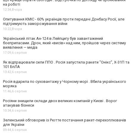
на роботі
12:34,
Вчора
Опитування КМІС - 60% українців проти передачі Донбасу Росії, але
підтримують заморожування війни
10:22,
Вчора
Український літак Ан-124 в Лейпцигу був завантажений
боєприпасами. Дрон, який «висів» над ним, пройшов через систему
виявлення — медіа
17:09,
6 серпня
Як відпрацювали сили ППО . Росія запустила ракети "Онікс", Х-31П та
101 БпЛА
13:42,
6 серпня
Росія вдарила по суховантажу у Чорному морі . Вбила українського
моряка
11:46,
6 серпня
Росіяни знищили склади двох великих компаній у Києві . Ворог
атакував бізнеси
10:34,
6 серпня
Зеленський обговорив із Рютте постачання ракет-перехоплювачів
для України
09:44,
6 серпня