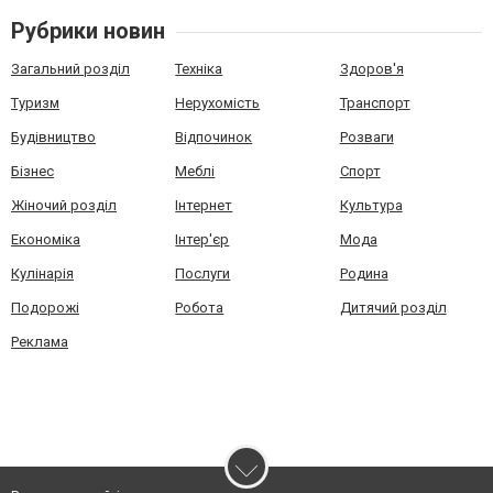
Рубрики новин
Загальний розділ
Техніка
Здоров'я
Туризм
Нерухомість
Транспорт
Будівництво
Відпочинок
Розваги
Бізнес
Меблі
Спорт
Жіночий розділ
Інтернет
Культура
Економіка
Інтер'єр
Мода
Кулінарія
Послуги
Родина
Подорожі
Робота
Дитячий розділ
Реклама