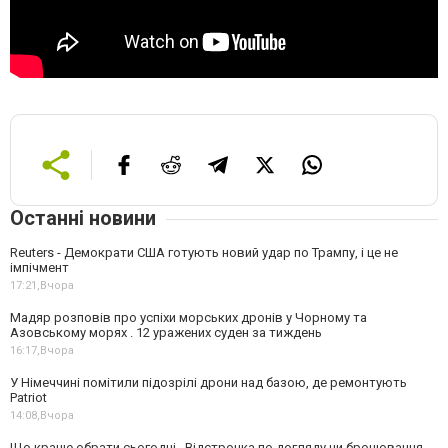
Останні новини
Reuters - Демократи США готують новий удар по Трампу, і це не
імпічмент
17:21,
Вчора
Мадяр розповів про успіхи морських дронів у Чорному та
Азовському морях . 12 уражених суден за тиждень
16:17,
Вчора
У Німеччині помітили підозрілі дрони над базою, де ремонтують
Patriot
14:08,
Вчора
Що краще обрати сьогодні . Відстрочка по догляду чи бронювання