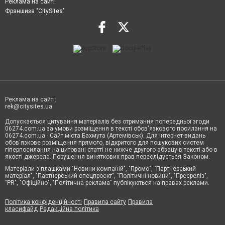
Реклама на сайті
Франшиза "CitySites"
Реклама на сайті:
rek@citysites.ua
Допускається цитування матеріалів без отримання попередньої згоди
06274.com.ua за умови розміщення в тексті обов'язкового посилання на
06274.com.ua - Сайт міста Бахмута (Артемівськ). Для інтернет-видань
обов'язкове розміщення прямого, відкритого для пошукових систем
гіперпосилання на цитовані статті не нижче другого абзацу в тексті або в
якості джерела. Порушення виняткових прав переслідується Законом.
Матеріали з плашками "Новини компаній", "Промо", "Партнерський
матеріал", "Партнерський спецпроєкт", "Політичні новини", "Пресреліз",
"PR", "Офіційно", "Політична реклама" публікуються на правах реклами.
Політика конфіденційності
Правила сайту
Правила
класифайд
Редакційна політика