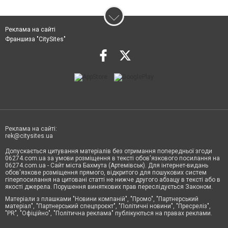
Реклама на сайті
Франшиза "CitySites"
Реклама на сайті:
rek@citysites.ua
Допускається цитування матеріалів без отримання попередньої згоди
06274.com.ua за умови розміщення в тексті обов'язкового посилання на
06274.com.ua - Сайт міста Бахмута (Артемівськ). Для інтернет-видань
обов'язкове розміщення прямого, відкритого для пошукових систем
гіперпосилання на цитовані статті не нижче другого абзацу в тексті або в
якості джерела. Порушення виняткових прав переслідується Законом.
Матеріали з плашками "Новини компаній", "Промо", "Партнерський
матеріал", "Партнерський спецпроєкт", "Політичні новини", "Пресреліз",
"PR", "Офіційно", "Політична реклама" публікуються на правах реклами.