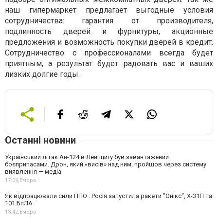
наш гипермаркет предлагает выгодные условия
сотрудничества: гарантия от производителя,
подлинность дверей и фурнитуры, акционные
предложения и возможность покупки дверей в кредит.
Сотрудничество с профессионалами всегда будет
приятным, а результат будет радовать вас и ваших
лизких долгие годы.
Останні новини
Український літак Ан-124 в Лейпцигу був завантажений
боєприпасами. Дрон, який «висів» над ним, пройшов через систему
виявлення — медіа
17:09,
Вчора
Як відпрацювали сили ППО . Росія запустила ракети "Онікс", Х-31П та
101 БпЛА
13:42,
Вчора