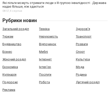
Які пільги можуть отримати люди з III групою інвалідності . Держава
надає більше, ніж здається
08:57,
4 серпня
Рубрики новин
Загальний розділ
Техніка
Здоров'я
Туризм
Нерухомість
Транспорт
Будівництво
Відпочинок
Розваги
Бізнес
Меблі
Спорт
Жіночий розділ
Інтернет
Культура
Економіка
Інтер'єр
Мода
Кулінарія
Послуги
Родина
Подорожі
Робота
Дитячий розділ
Реклама