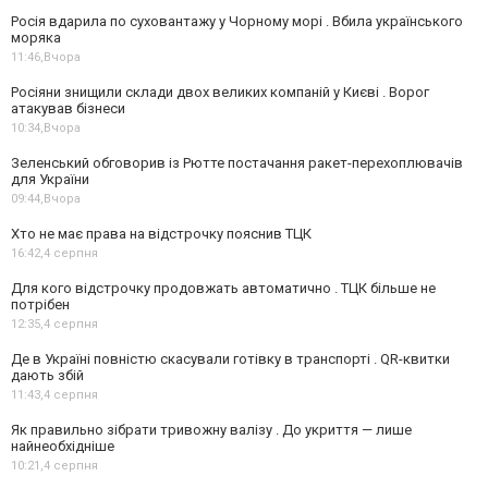
Росія вдарила по суховантажу у Чорному морі . Вбила українського
моряка
11:46,
Вчора
Росіяни знищили склади двох великих компаній у Києві . Ворог
атакував бізнеси
10:34,
Вчора
Зеленський обговорив із Рютте постачання ракет-перехоплювачів
для України
09:44,
Вчора
Хто не має права на відстрочку пояснив ТЦК
16:42,
4 серпня
Для кого відстрочку продовжать автоматично . ТЦК більше не
потрібен
12:35,
4 серпня
Де в Україні повністю скасували готівку в транспорті . QR-квитки
дають збій
11:43,
4 серпня
Як правильно зібрати тривожну валізу . До укриття — лише
найнеобхідніше
10:21,
4 серпня