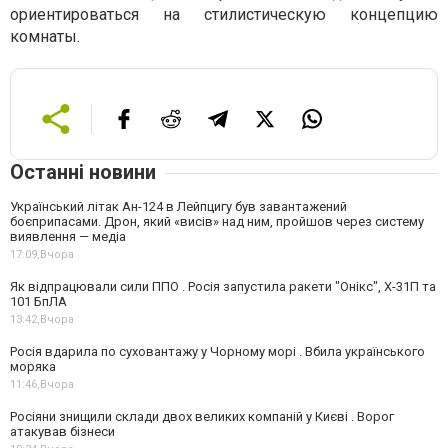
ориентироваться на стилистическую концепцию
комнаты.
Останні новини
Український літак Ан-124 в Лейпцигу був завантажений
боєприпасами. Дрон, який «висів» над ним, пройшов через систему
виявлення — медіа
17:09,
Вчора
Як відпрацювали сили ППО . Росія запустила ракети "Онікс", Х-31П та
101 БпЛА
13:42,
Вчора
Росія вдарила по суховантажу у Чорному морі . Вбила українського
моряка
11:46,
Вчора
Росіяни знищили склади двох великих компаній у Києві . Ворог
атакував бізнеси