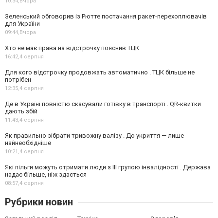
10:34,
Вчора
Зеленський обговорив із Рютте постачання ракет-перехоплювачів
для України
09:44,
Вчора
Хто не має права на відстрочку пояснив ТЦК
16:42,
4 серпня
Для кого відстрочку продовжать автоматично . ТЦК більше не
потрібен
12:35,
4 серпня
Де в Україні повністю скасували готівку в транспорті . QR-квитки
дають збій
11:43,
4 серпня
Як правильно зібрати тривожну валізу . До укриття — лише
найнеобхідніше
10:21,
4 серпня
Які пільги можуть отримати люди з III групою інвалідності . Держава
надає більше, ніж здається
08:57,
4 серпня
Рубрики новин