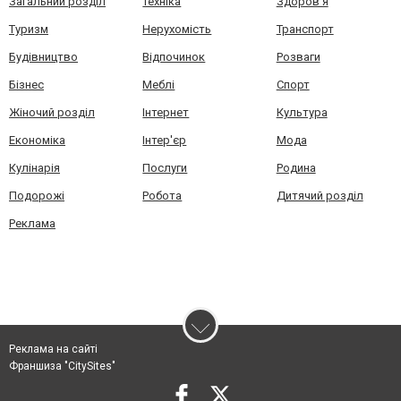
Загальний розділ
Техніка
Здоров'я
Туризм
Нерухомість
Транспорт
Будівництво
Відпочинок
Розваги
Бізнес
Меблі
Спорт
Жіночий розділ
Інтернет
Культура
Економіка
Інтер'єр
Мода
Кулінарія
Послуги
Родина
Подорожі
Робота
Дитячий розділ
Реклама
Реклама на сайті
Франшиза "CitySites"