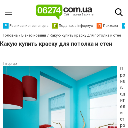
Р
Расписание транспорта
П
Податкова інформує
П
Психолог
С
Головна
Бізнес новини
Какую купить краску для потолка и стен
Какую купить краску для потолка и стен
Інтер'єр
П
ро
из
в
од
ит
ел
и
ст
ро