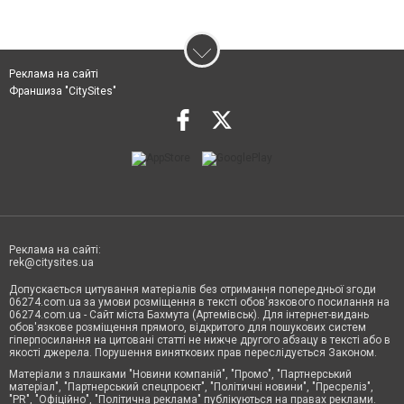
Реклама на сайті
Франшиза "CitySites"
Реклама на сайті:
rek@citysites.ua
Допускається цитування матеріалів без отримання попередньої згоди
06274.com.ua за умови розміщення в тексті обов'язкового посилання на
06274.com.ua - Сайт міста Бахмута (Артемівськ). Для інтернет-видань
обов'язкове розміщення прямого, відкритого для пошукових систем
гіперпосилання на цитовані статті не нижче другого абзацу в тексті або в
якості джерела. Порушення виняткових прав переслідується Законом.
Матеріали з плашками "Новини компаній", "Промо", "Партнерський
матеріал", "Партнерський спецпроєкт", "Політичні новини", "Пресреліз",
"PR", "Офіційно", "Політична реклама" публікуються на правах реклами.