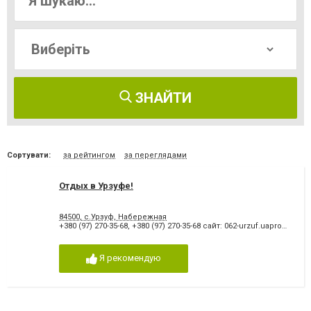
ЗНАЙТИ
Сортувати:
за рейтингом
за переглядами
Отдых в Урзуфе!
84500, с.Урзуф, Набережная
+380 (97) 270-35-68
,
+380 (97) 270-35-68 сайт: 062-urzuf.uaprom.net/
Я рекомендую