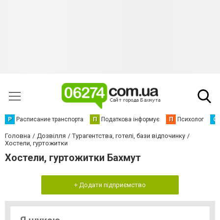
Р
Расписание транспорта
П
Податкова інформує
П
Психолог
С
Головна
Дозвілля
Турагентства, готелі, бази відпочинку
Хостели, гуртожитки
Хостели, гуртожитки Бахмут
+ Додати підприємство