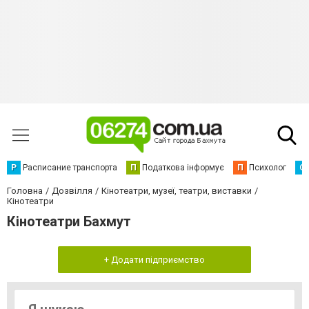
Р
Расписание транспорта
П
Податкова інформує
П
Психолог
С
Головна
Дозвілля
Кінотеатри, музеї, театри, виставки
Кінотеатри
Кінотеатри Бахмут
+ Додати підприємство