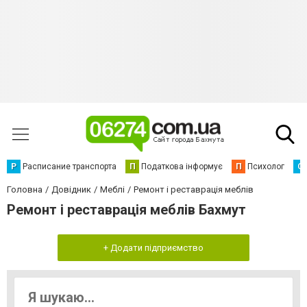
Р
Расписание транспорта
П
Податкова інформує
П
Психолог
С
Головна
Довідник
Меблі
Ремонт і реставрація меблів
Ремонт і реставрація меблів Бахмут
+ Додати підприємство