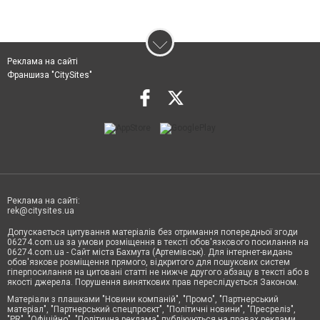
Реклама на сайті
Франшиза "CitySites"
Реклама на сайті:
rek@citysites.ua
Допускається цитування матеріалів без отримання попередньої згоди
06274.com.ua за умови розміщення в тексті обов'язкового посилання на
06274.com.ua - Сайт міста Бахмута (Артемівськ). Для інтернет-видань
обов'язкове розміщення прямого, відкритого для пошукових систем
гіперпосилання на цитовані статті не нижче другого абзацу в тексті або в
якості джерела. Порушення виняткових прав переслідується Законом.
Матеріали з плашками "Новини компаній", "Промо", "Партнерський
матеріал", "Партнерський спецпроєкт", "Політичні новини", "Пресреліз",
"PR", "Офіційно", "Політична реклама" публікуються на правах реклами.