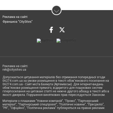
Реклама на сайті
Франшиза "CitySites"
Реклама на сайті:
rek@citysites.ua
Допускається цитування матеріалів без отримання попередньої згоди
06274.com.ua за умови розміщення в тексті обов'язкового посилання на
06274.com.ua - Сайт міста Бахмута (Артемівськ). Для інтернет-видань
обов'язкове розміщення прямого, відкритого для пошукових систем
гіперпосилання на цитовані статті не нижче другого абзацу в тексті або в
якості джерела. Порушення виняткових прав переслідується Законом.
Матеріали з плашками "Новини компаній", "Промо", "Партнерський
матеріал", "Партнерський спецпроєкт", "Політичні новини", "Пресреліз",
"PR", "Офіційно", "Політична реклама" публікуються на правах реклами.