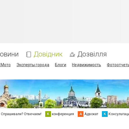
овини
Довідник
Дозвілля
/ Мото
Эксперты города
Блоги
Недвижимость
Фотоотчет
Спрашивали? Отвечаем!
К
конференция
А
Адвокат
К
Консультац