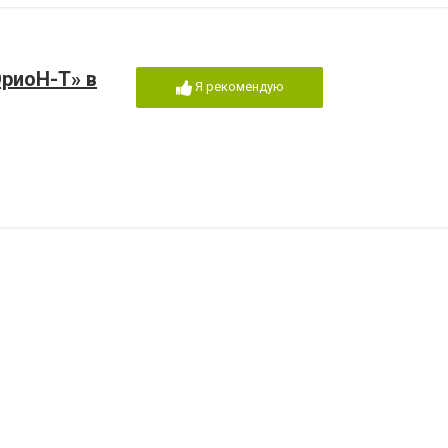
риоН-Т» в
Я рекомендую