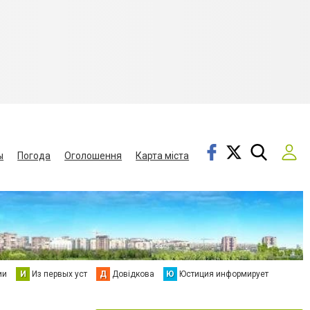
ы
Погода
Оголошення
Карта міста
ии
И
Из первых уст
Д
Довідкова
Ю
Юстиция информирует