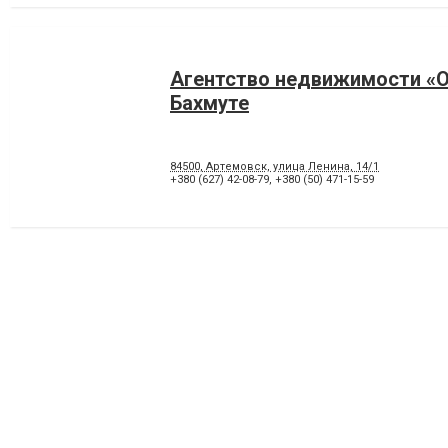
Агентство недвижимости «О
Бахмуте
84500, Артемовск, улица Ленина, 14/1
+380 (627) 42-08-79
,
+380 (50) 471-15-59