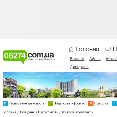
Головна
Н
Вакансії
Афіша
Авто 
Довідкова
Р
Расписание транспорта
П
Податкова інформує
П
Психолог
С
Головна
Довідник
Нерухомість
Житлові комплекси