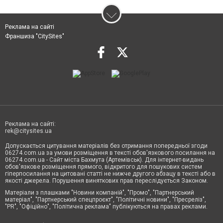
Реклама на сайті
Франшиза "CitySites"
Реклама на сайті:
rek@citysites.ua
Допускається цитування матеріалів без отримання попередньої згоди
06274.com.ua за умови розміщення в тексті обов'язкового посилання на
06274.com.ua - Сайт міста Бахмута (Артемівськ). Для інтернет-видань
обов'язкове розміщення прямого, відкритого для пошукових систем
гіперпосилання на цитовані статті не нижче другого абзацу в тексті або в
якості джерела. Порушення виняткових прав переслідується Законом.
Матеріали з плашками "Новини компаній", "Промо", "Партнерський
матеріал", "Партнерський спецпроєкт", "Політичні новини", "Пресреліз",
"PR", "Офіційно", "Політична реклама" публікуються на правах реклами.