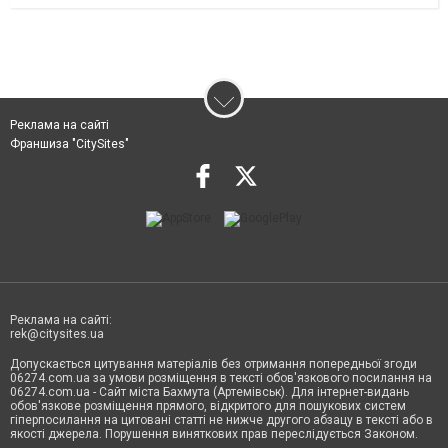
Реклама на сайті
Франшиза "CitySites"
Реклама на сайті:
rek@citysites.ua
Допускається цитування матеріалів без отримання попередньої згоди
06274.com.ua за умови розміщення в тексті обов'язкового посилання на
06274.com.ua - Сайт міста Бахмута (Артемівськ). Для інтернет-видань
обов'язкове розміщення прямого, відкритого для пошукових систем
гіперпосилання на цитовані статті не нижче другого абзацу в тексті або в
якості джерела. Порушення виняткових прав переслідується Законом.