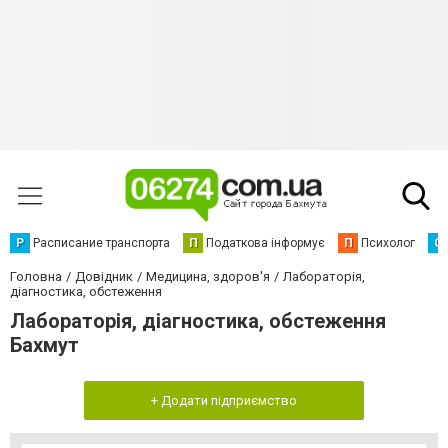
Р
Расписание транспорта
П
Податкова інформує
П
Психолог
С
Головна
Довідник
Медицина, здоров'я
Лабораторія,
діагностика, обстеження
Лабораторія, діагностика, обстеження
Бахмут
+ Додати підприємство