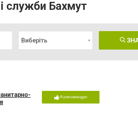
ні служби Бахмут
Виберіть
ЗН
анитарно-
Я рекомендую
я