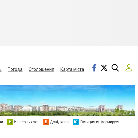
ы
Погода
Оголошення
Карта міста
ии
И
Из первых уст
Д
Довідкова
Ю
Юстиция информирует