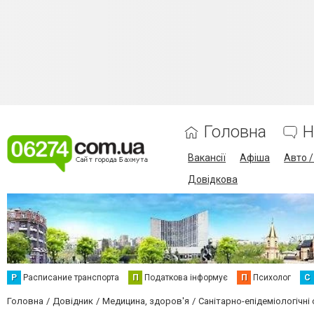
Головна
Н
Вакансії
Афіша
Авто 
Довідкова
Р
Расписание транспорта
П
Податкова інформує
П
Психолог
С
Головна
Довідник
Медицина, здоров'я
Санітарно-епідеміологічні