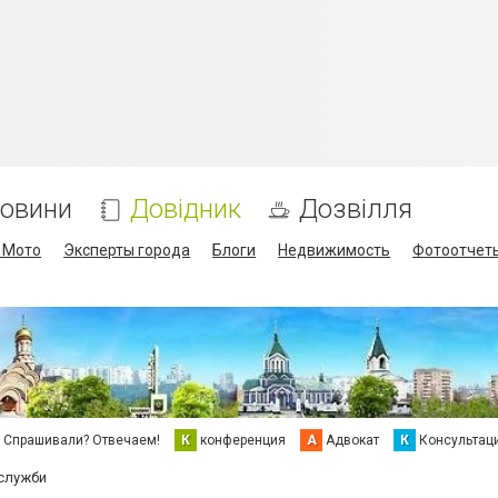
овини
Довідник
Дозвілля
/ Мото
Эксперты города
Блоги
Недвижимость
Фотоотчет
Спрашивали? Отвечаем!
К
конференция
А
Адвокат
К
Консультац
 служби