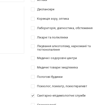
Диспансери
Корекція зору, оптика
Лабораторія, діагностика, обстеження
Лікарні та поліклініки
Лікування алкоголізму, наркоманії та
тютюнопаління
Медичні і оздоровчі центри
Медичні товари і медтехніка
Пологові будинки
Психолог, психіатр, психотерапевт
Санітарно-епідеміологічні служби
Стоматології