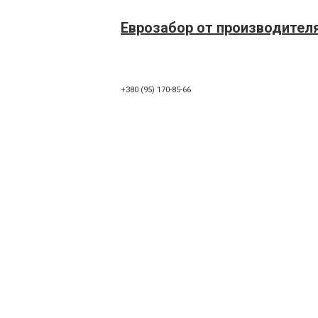
Еврозабор от производител
+380 (95) 170-85-66
Еврозабор
+380 (66) 806-47-70