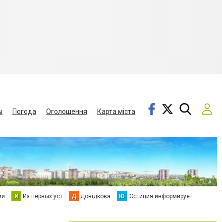
ы
Погода
Оголошення
Карта міста
ии
И
Из первых уст
Д
Довідкова
Ю
Юстиция информирует