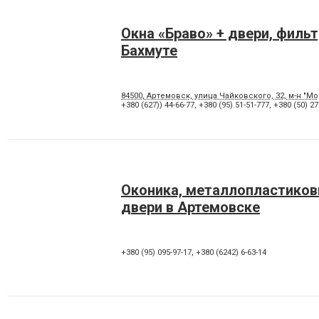
Окна «Браво» + двери, филь
Бахмуте
84500, Артемовск, улица Чайковского, 32, м-н "
+380 (627)) 44-66-77
,
+380 (95) 51-51-777
,
+380 (50) 27
Оконика, металлопластиков
двери в Артемовске
+380 (95) 095-97-17
,
+380 (6242) 6-63-14