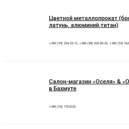
Цветной металлопрокат (бр
латунь, алюминий,титан)
+380 (99) 204-33-16
,
+380 (98) 036-85-56
,
+380 (93) 566
Салон-магазин «Оселя» & «
в Бахмуте
+380 (50) 1952026