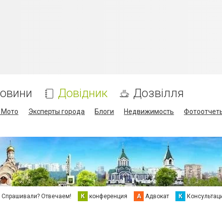
овини
Довідник
Дозвілля
/ Мото
Эксперты города
Блоги
Недвижимость
Фотоотчет
Спрашивали? Отвечаем!
К
конференция
А
Адвокат
К
Консультац