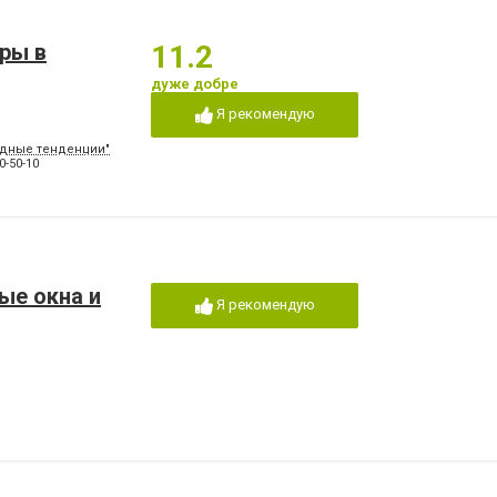
тры в
11.2
дуже добре
Я рекомендую
Модные тенденции"
0-50-10
ые окна и
Я рекомендую