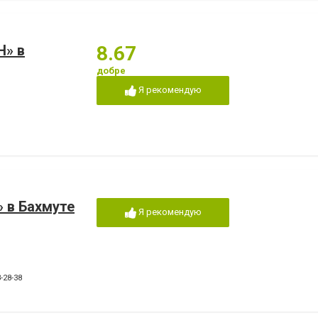
Н» в
8.67
добре
Я рекомендую
 в Бахмуте
Я рекомендую
-28-38