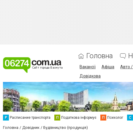
Головна
Н
Вакансії
Афіша
Авто 
Довідкова
Р
Расписание транспорта
П
Податкова інформує
П
Психолог
С
Головна
Довідник
Будівництво (продукція)