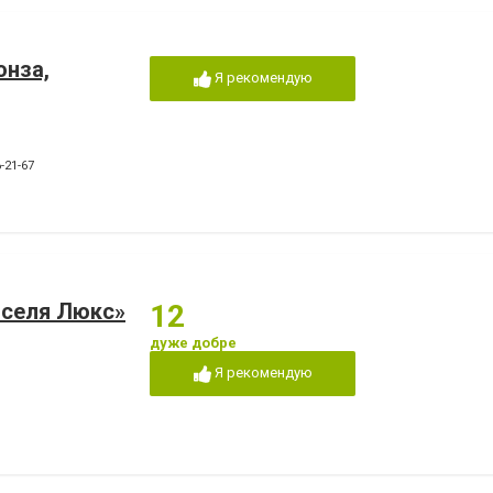
онза,
Я рекомендую
-21-67
Оселя Люкс»
12
дуже добре
Я рекомендую