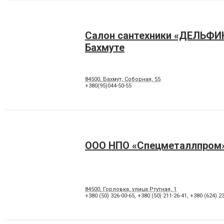
Салон сантехники «ДЕЛЬФИ
Бахмуте
84500, Бахмут, Соборная, 55
+380(95)044-50-55
ООО НПО «Спецметаллпром»
84500, Горловка, улица Ртутная, 1
+380 (50) 326-00-65
,
+380 (50) 211-26-41
,
+380 (624) 23