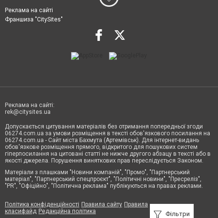
Реклама на сайті
Франшиза "CitySites"
Реклама на сайті:
rek@citysites.ua
Допускається цитування матеріалів без отримання попередньої згоди
06274.com.ua за умови розміщення в тексті обов'язкового посилання на
06274.com.ua - Сайт міста Бахмута (Артемівськ). Для інтернет-видань
обов'язкове розміщення прямого, відкритого для пошукових систем
гіперпосилання на цитовані статті не нижче другого абзацу в тексті або в
якості джерела. Порушення виняткових прав переслідується Законом.
Матеріали з плашками "Новини компаній", "Промо", "Партнерський
матеріал", "Партнерський спецпроєкт", "Політичні новини", "Пресреліз",
"PR", "Офіційно", "Політична реклама" публікуються на правах реклами.
Політика конфіденційності
Правила сайту
Правила
класифайд
Редакційна політика
Фільтри