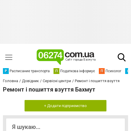
Р
Расписание транспорта
П
Податкова інформує
П
Психолог
С
Головна
Довідник
Сервісні центри
Ремонт і пошиття взуття
Ремонт і пошиття взуття Бахмут
+ Додати підприємство