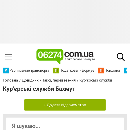
Р
Расписание транспорта
П
Податкова інформує
П
Психолог
С
Головна
Довідник
Таксі, перевезення
Кур'єрські служби
Кур'єрські служби Бахмут
+ Додати підприємство