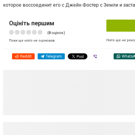
которое воссоединит его с Джейн Фостер с Земли и заст
Оцініть першим
(
0
оцінок)
Ніхто ще не рек
Поки ще ніхто не оцінював
Reddit
Telegram
Viber
Whats