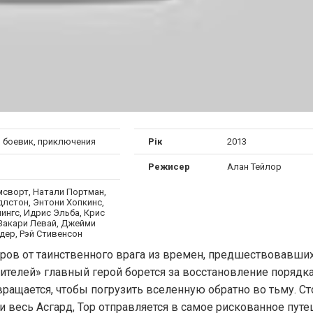
, боевик, приключения
Рік
2013
Режисер
Алан Тейлор
мсворт, Натали Портман,
длстон, Энтони Хопкинс,
ингс, Идрис Эльба, Крис
 Закари Левай, Джейми
дер, Рэй Стивенсон
иров от таинственного врага из времен, предшествовавши
телей» главный герой борется за восстановление порядка
вращается, чтобы погрузить вселенную обратно во тьму. С
ни весь Асгард, Тор отправляется в самое рискованное пут