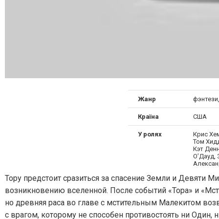
Жанр
фэнтези
Країна
США
У ролях
Крис Хе
Том Хид
Кэт Денн
О’Дауд,
Алексан
Тору предстоит сразиться за спасение Земли и Девяти М
возникновению вселенной. После событий «Тора» и «Мсти
но древняя раса во главе с мстительным Малекитом воз
с врагом, которому не способен противостоять ни Один, 