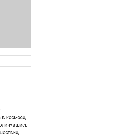
х
 в космосе,
толкнувшись
ешествие,