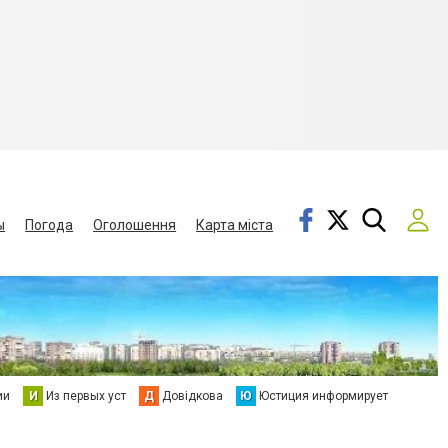
ы
Погода
Оголошення
Карта міста
ии
И
Из первых уст
Д
Довідкова
Ю
Юстиция информирует