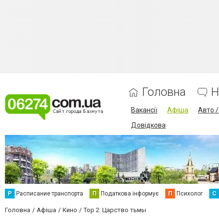
Головна
Н
Вакансії
Афіша
Авто 
Довідкова
Р
Расписание транспорта
П
Податкова інформує
П
Психолог
С
Головна
Афіша
Кино
Тор 2: Царство тьмы