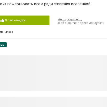
авит пожертвовать всем ради спасения вселенной.
Авторизуйтесь
,
Я рекомендую
щоб оцінити і порекомендувати
омендував
App