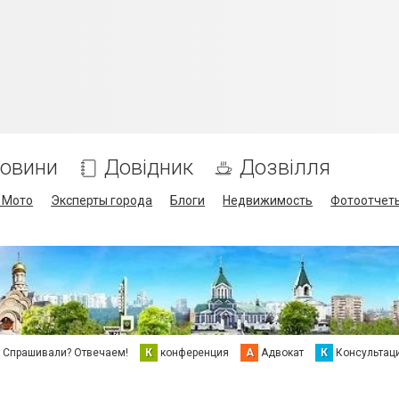
овини
Довідник
Дозвілля
/ Мото
Эксперты города
Блоги
Недвижимость
Фотоотчет
Спрашивали? Отвечаем!
К
конференция
А
Адвокат
К
Консультац