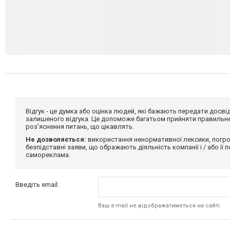
Відгук - це думка або оцінка людей, які бажають передати дос
залишеного відгука. Це допоможе багатьом прийняти правильне 
роз'яснення питань, що цікавлять.
Не дозволяється:
використання ненормативної лексики, погро
безпідставні заяви, що ображають діяльність компанії і / або її
самореклама.
Введіть email:
Ваш e-mail не відображатиметься на сайті