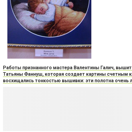
Работы признанного мастера Валентины Галич, вышит
Татьяны Фаннуш, которая создает картины счетным к
восхищались тонкостью вышивки: эти полотна очень 