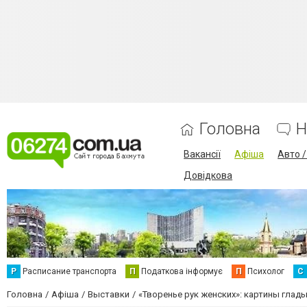
Головна
Н
Вакансії
Афіша
Авто 
Довідкова
Р
Расписание транспорта
П
Податкова інформує
П
Психолог
С
Головна
Афіша
Выставки
«Творенье рук женских»: картины глад