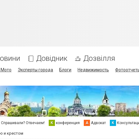
овини
Довідник
Дозвілля
/ Мото
Эксперты города
Блоги
Недвижимость
Фотоотчет
Спрашивали? Отвечаем!
К
конференция
А
Адвокат
К
Консультац
ью и крестом