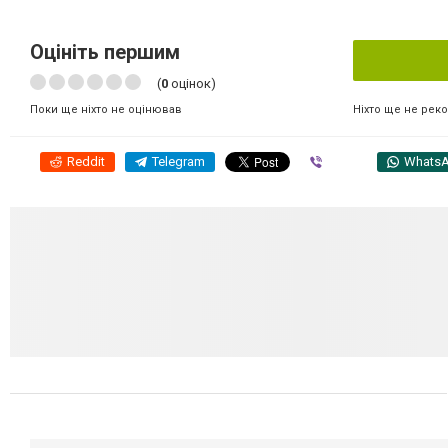
Оцініть першим
(
0
оцінок)
Ніхто ще не рек
Поки ще ніхто не оцінював
Reddit
Telegram
Viber
Whats