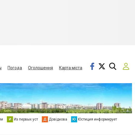
ы
Погода
Оголошення
Карта міста
ии
И
Из первых уст
Д
Довідкова
Ю
Юстиция информирует