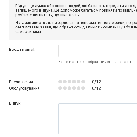
Відгук - це думка або оцінка людей, які бажають передати дос
залишеного відгука. Це допоможе багатьом прийняти правильне 
роз'яснення питань, що цікавлять.
Не дозволяється:
використання ненормативної лексики, погро
безпідставні заяви, що ображають діяльність компанії і / або її
самореклама.
Введіть email:
Ваш e-mail не відображатиметься на сайті
Впечатления
0/12
Обслуговування
0/12
Відгук: