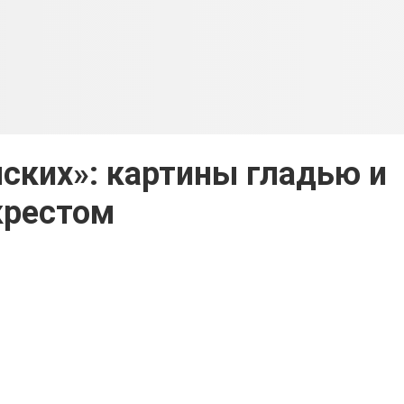
ских»: картины гладью и
крестом