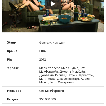
Жанр
фэнтези, комедия
Країна
США
Рік
2012
У ролях
Марк Уолберг, Мила Кунис, Сет
МакФарлейн, Джоэль МакХэйл,
Джованни Рибизи, Патрик Варбертон,
Мэтт Уолш, Джессика Барт, Аэдин
Минкс, Билл Смитрович
Режисер
Сет МакФарлейн
Бюджет
$50 000 000