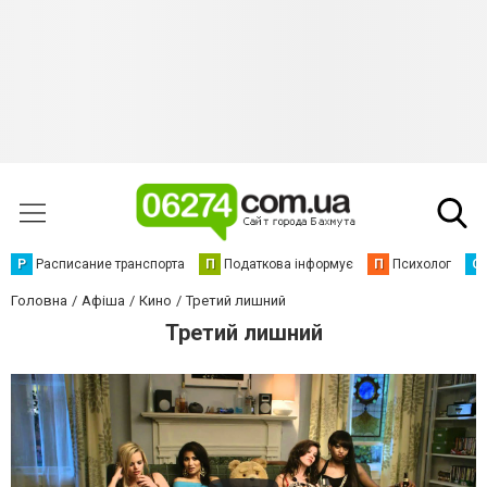
Р
Расписание транспорта
П
Податкова інформує
П
Психолог
С
Головна
Афіша
Кино
Третий лишний
Третий лишний