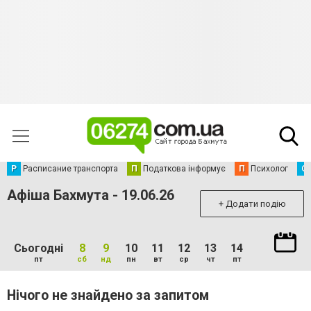
Р
Расписание транспорта
П
Податкова інформує
П
Психолог
С
Афіша Бахмута - 19.06.26
+ Додати подію
Сьогодні
8
9
10
11
12
13
14
пт
сб
нд
пн
вт
ср
чт
пт
Нічого не знайдено за запитом