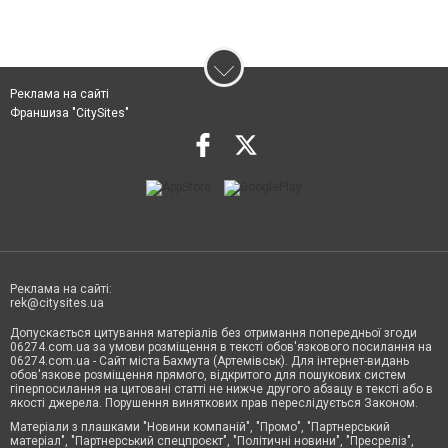
Реклама на сайті
Франшиза "CitySites"
Реклама на сайті:
rek@citysites.ua
Допускається цитування матеріалів без отримання попередньої згоди
06274.com.ua за умови розміщення в тексті обов'язкового посилання на
06274.com.ua - Сайт міста Бахмута (Артемівськ). Для інтернет-видань
обов'язкове розміщення прямого, відкритого для пошукових систем
гіперпосилання на цитовані статті не нижче другого абзацу в тексті або в
якості джерела. Порушення виняткових прав переслідується Законом.
Матеріали з плашками "Новини компаній", "Промо", "Партнерський
матеріал", "Партнерський спецпроєкт", "Політичні новини", "Пресреліз",