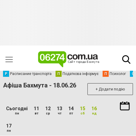
Р
Расписание транспорта
П
Податкова інформує
П
Психолог
С
Афіша Бахмута - 18.06.26
+ Додати подію
Сьогодні
11
12
13
14
15
16
пн
вт
ср
чт
пт
сб
нд
17
пн