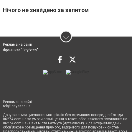
Нічого не знайдено за запитом
Реклама на сайті
Франшиза "CitySites"
Реклама на сайті:
rek@citysites.ua
Допускається цитування матеріалів без отримання попередньої згоди
06274.com.ua за умови розміщення в тексті обов'язкового посилання на
06274.com.ua - Сайт міста Бахмута (Артемівськ). Для інтернет-видань
обов'язкове розміщення прямого, відкритого для пошукових систем
гіперпосилання на цитовані статті не нижче другого абзацу в тексті або в