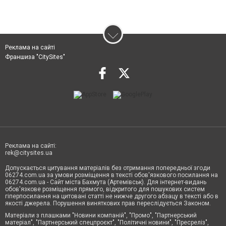
Реклама на сайті
Франшиза "CitySites"
Реклама на сайті:
rek@citysites.ua
Допускається цитування матеріалів без отримання попередньої згоди
06274.com.ua за умови розміщення в тексті обов'язкового посилання на
06274.com.ua - Сайт міста Бахмута (Артемівськ). Для інтернет-видань
обов'язкове розміщення прямого, відкритого для пошукових систем
гіперпосилання на цитовані статті не нижче другого абзацу в тексті або в
якості джерела. Порушення виняткових прав переслідується Законом.
Матеріали з плашками "Новини компаній", "Промо", "Партнерський
матеріал", "Партнерський спецпроєкт", "Політичні новини", "Пресреліз",