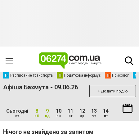
Р
Расписание транспорта
П
Податкова інформує
П
Психолог
С
Афіша Бахмута - 09.06.26
+ Додати подію
Сьогодні
8
9
10
11
12
13
14
пт
сб
нд
пн
вт
ср
чт
пт
Нічого не знайдено за запитом