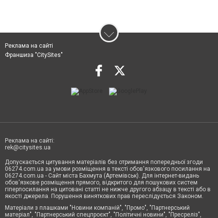
Реклама на сайті
Франшиза "CitySites"
Реклама на сайті:
rek@citysites.ua
Допускається цитування матеріалів без отримання попередньої згоди
06274.com.ua за умови розміщення в тексті обов'язкового посилання на
06274.com.ua - Сайт міста Бахмута (Артемівськ). Для інтернет-видань
обов'язкове розміщення прямого, відкритого для пошукових систем
гіперпосилання на цитовані статті не нижче другого абзацу в тексті або в
якості джерела. Порушення виняткових прав переслідується Законом.
Матеріали з плашками "Новини компаній", "Промо", "Партнерський
матеріал", "Партнерський спецпроєкт", "Політичні новини", "Пресреліз",