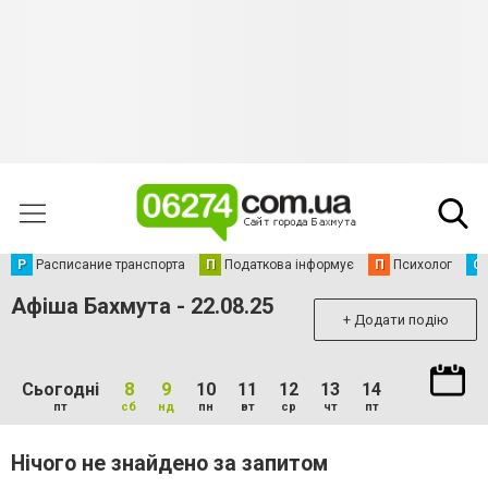
Р
Расписание транспорта
П
Податкова інформує
П
Психолог
С
Афіша Бахмута - 22.08.25
+ Додати подію
Сьогодні
8
9
10
11
12
13
14
пт
сб
нд
пн
вт
ср
чт
пт
Нічого не знайдено за запитом