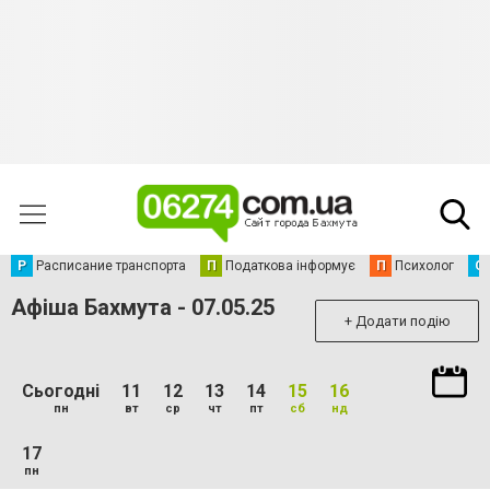
Р
Расписание транспорта
П
Податкова інформує
П
Психолог
С
Афіша Бахмута - 07.05.25
+ Додати подію
Сьогодні
11
12
13
14
15
16
пн
вт
ср
чт
пт
сб
нд
17
пн