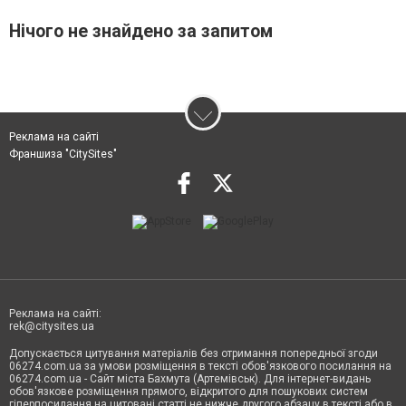
Нічого не знайдено за запитом
Реклама на сайті
Франшиза "CitySites"
Реклама на сайті:
rek@citysites.ua
Допускається цитування матеріалів без отримання попередньої згоди
06274.com.ua за умови розміщення в тексті обов'язкового посилання на
06274.com.ua - Сайт міста Бахмута (Артемівськ). Для інтернет-видань
обов'язкове розміщення прямого, відкритого для пошукових систем
гіперпосилання на цитовані статті не нижче другого абзацу в тексті або в