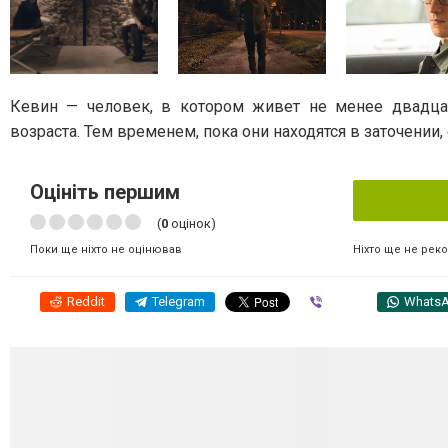
Кевин — человек, в котором живет не менее двадцат
возраста. Тем временем, пока они находятся в заточении
Оцініть першим
(
0
оцінок)
Ніхто ще не рек
Поки ще ніхто не оцінював
Reddit
Telegram
Viber
Whats