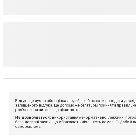
Відгук - це думка або оцінка людей, які бажають передати дос
залишеного відгука. Це допоможе багатьом прийняти правильне 
роз'яснення питань, що цікавлять.
Не дозволяється:
використання ненормативної лексики, погро
безпідставні заяви, що ображають діяльність компанії і / або її
самореклама.