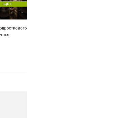
ЩЕ 1
одросткового
ется.