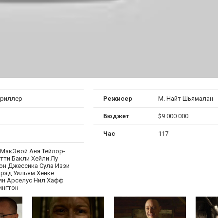
триллер
Режисер
М. Найт Шьямалан
Бюджет
$9 000 000
Час
117
МакЭвой Аня Тейлор-
тти Бакли Хейли Лу
он Джессика Сула Иззи
рэд Уильям Хенке
ян Арселус Нил Хафф
ингтон