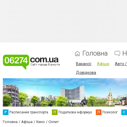
Головна
Н
Вакансії
Афіша
Авто 
Довідкова
Р
Расписание транспорта
П
Податкова інформує
П
Психолог
С
Головна
Афіша
Кино
Сплит