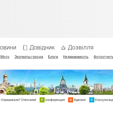
овини
Довідник
Дозвілля
/ Мото
Эксперты города
Блоги
Недвижимость
Фотоотчет
Спрашивали? Отвечаем!
К
конференция
А
Адвокат
К
Консультац