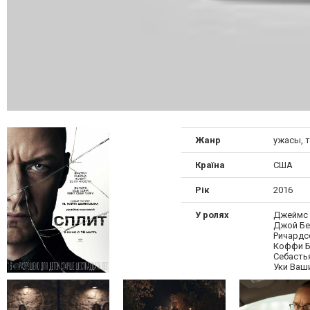
Жанр
ужасы, 
Країна
США
Рік
2016
У ролях
Джеймс 
Джой Бе
Ричардс
Коффи Б
Себасть
Уки Ваш