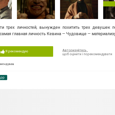
и трех личностей, вынужден похитить трех девушек п
, самая главная личность Кевина — Чудовище — материализу
Авторизуйтесь
,
Я рекомендую
щоб оцінити і порекомендувати
омендував
App