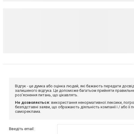
Відгук - це думка або оцінка людей, які бажають передати дос
залишеного відгука. Це допоможе багатьом прийняти правильне 
роз'яснення питань, що цікавлять.
Не дозволяється:
використання ненормативної лексики, погро
безпідставні заяви, що ображають діяльність компанії і / або її
самореклама.
Введіть email: