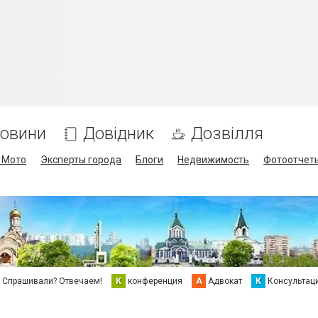
овини
Довідник
Дозвілля
/ Мото
Эксперты города
Блоги
Недвижимость
Фотоотчет
Спрашивали? Отвечаем!
К
конференция
А
Адвокат
К
Консультац