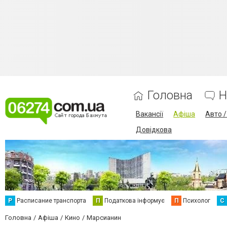
Головна
Н
Вакансії
Афіша
Авто 
Довідкова
Р
Расписание транспорта
П
Податкова інформує
П
Психолог
С
Головна
Афіша
Кино
Марсианин