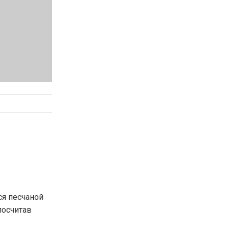
ся песчаной
посчитав