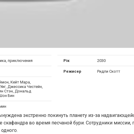
ика, приключения
Рік
2030
Режисер
Ридли Скотт
ймон, Кейт Мара,
Уиг, Джессика Честейн,
ян Стэн, Дональд
 Шон Бин
 мин
ынуждена экстренно покинуть планету из-за надвигающей
 скафандра во время песчаной бури. Сотрудники миссии, 
 одного.