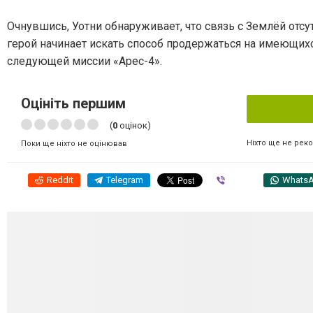
Очнувшись, Уотни обнаруживает, что связь с Землёй отс
герой начинает искать способ продержаться на имеющихс
следующей миссии «Арес-4».
Оцініть першим
(
0
оцінок)
Ніхто ще не рек
Поки ще ніхто не оцінював
Reddit
Telegram
Viber
Whats