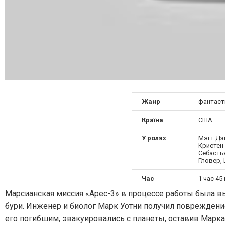
Жанр
фантаст
Країна
США
У ролях
Мэтт Дэ
Кристен 
Себасть
Гловер,
Час
1 час 45
Марсианская миссия «Арес-3» в процессе работы была в
бури. Инженер и биолог Марк Уотни получил повреждение
его погибшим, эвакуировались с планеты, оставив Марка