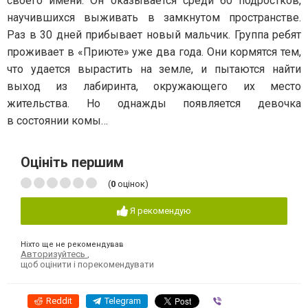
своего имени. Он оказывается среди 60 подростков,
научившихся выживать в замкнутом пространстве.
Раз в 30 дней прибывает новый мальчик. Группа ребят
проживает в «Приюте» уже два года. Они кормятся тем,
что удается вырастить на земле, и пытаются найти
выход из лабиринта, окружающего их место
жительства. Но однажды появляется девочка
в состоянии комы…
Оцініть першим
(
0
оцінок)
Я рекомендую
Ніхто ще не рекомендував
Авторизуйтесь
,
щоб оцінити і порекомендувати
Reddit
Telegram
Viber