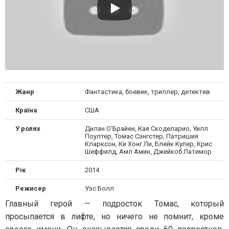
Жанр
Фантастика, боевик, триллер, детектив
Країна
США
У ролях
Дилан О’Брайен, Кая Скоделарио, Уилл
Поултер, Томас Сэнгстер, Патришия
Кларксон, Ки Хонг Ли, Блейк Купер, Крис
Шеффилд, Амл Амин, Джейкоб Латимор
Рік
2014
Режисер
Уэс Болл
Главный герой — подросток Томас, который
просыпается в лифте, но ничего не помнит, кроме