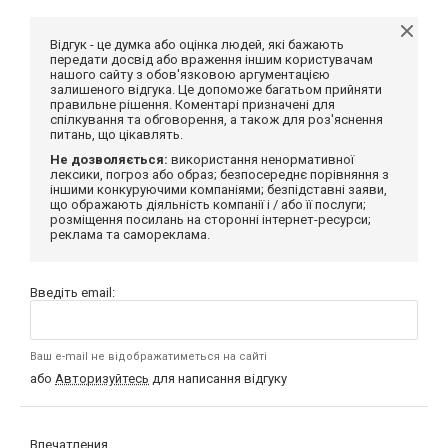
Відгук - це думка або оцінка людей, які бажають
передати досвід або враження іншим користувачам
нашого сайту з обов'язковою аргументацією
залишеного відгука. Це допоможе багатьом прийняти
правильне рішення. Коментарі призначені для
спілкування та обговорення, а також для роз'яснення
питань, що цікавлять.
Не дозволяється:
використання ненормативної
лексики, погроз або образ; безпосереднє порівняння з
іншими конкуруючими компаніями; безпідставні заяви,
що ображають діяльність компанії і / або її послуги;
розміщення посилань на сторонні інтернет-ресурси;
реклама та самореклама.
Введіть email:
Ваш e-mail не відображатиметься на сайті
або
Авторизуйтесь
для написання відгуку
Впечатления