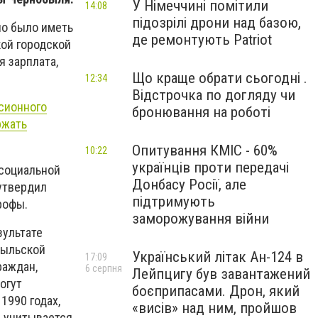
У Німеччині помітили
14:08
підозрілі дрони над базою,
но было иметь
де ремонтують Patriot
кой городской
я зарплата,
Що краще обрати сьогодні .
12:34
Відстрочка по догляду чи
сионного
бронювання на роботі
ржать
Опитування КМІС - 60%
10:22
українців проти передачі
 социальной
Донбасу Росії, але
утвердил
підтримують
рофы.
заморожування війни
зультате
быльской
Український літак Ан-124 в
17:09
раждан,
6 серпня
Лейпцигу був завантажений
огут
боєприпасами. Дрон, який
1990 годах,
«висів» над ним, пройшов
й учитывается