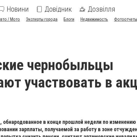
Новини
Довідник
Дозвілля
вто / Мото
Эксперты города
Блоги
Недвижимость
Фотоотчет
ские чернобыльцы
ют участвовать в ак
, обнародованное в конце прошлой недели по изменению
новании зарплаты, получаемой за работу в зоне отчужден
я попытка снизить пенсии, считают артемовские инвали