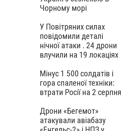
Чорному морі
У Повітряних силах
повідомили деталі
нічної атаки . 24 дрони
влучили на 19 локаціях
Мінус 1 500 солдатів і
гора спаленої техніки:
втрати Росії на 2 серпня
Дрони «Бегемот»
атакували авіабазу
«Енгельс-2» і НПЗ у