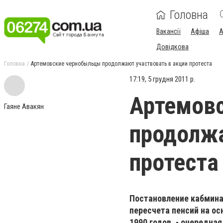
Головна
Вакансії
Афіша
А
Довідкова
Головна
Артемовские чернобыльцы продолжают участвовать в акции протеста
17:19, 5 грудня 2011 р.
Артемов
Гаяне Авакян
продолжа
протеста
Постановление кабмина
пересчета пенсий на ос
1990 годов, - очередна