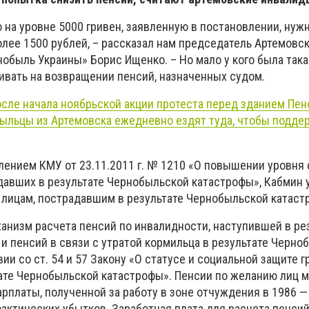
 на уровне 5000 гривен, заявленную в постановлении, нуж
олее 1500 рублей, – рассказал нам председатель Артемовс
обыль Украины» Борис Ищенко. – Но мало у кого была така
ивать на возвращении пенсий, назначенных судом.
осле начала ноябрьской акции протеста перед зданием Пен
ыльцы из Артемовска ежедневно ездят туда, чтобы подде
лением КМУ от 23.11.2011 г. № 1210 «О повышении уровня
давших в результате Чернобыльской катастрофы», Кабмин 
 лицам, пострадавшим в результате Чернобыльской катаст
анизм расчета пенсий по инвалидности, наступившей в ре
 и пенсий в связи с утратой кормильца в результате Черно
ии со ст. 54 и 57 Закону «О статусе и социальной защите г
ате Чернобыльской катастрофы». Пенсии по желанию лиц м
арплаты, полученной за работу в зоне отчуждения в 1986 — 
актических убытков. Заработная плата для расчета пенси