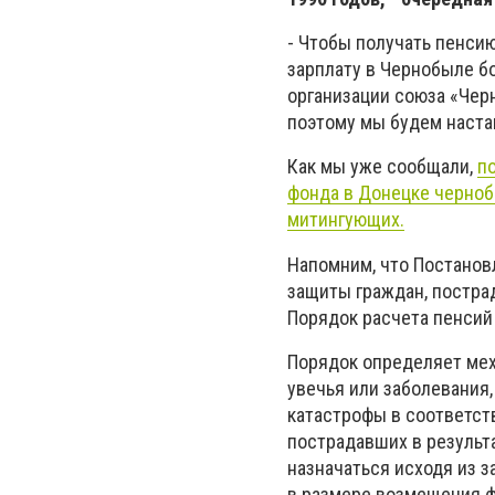
- Чтобы получать пенсию
зарплату в Чернобыле б
организации союза «Черн
поэтому мы будем наста
Как мы уже сообщали,
п
фонда в Донецке черноб
митингующих.
Напомним, что Постанов
защиты граждан, постра
Порядок расчета пенсий
Порядок определяет мех
увечья или заболевания,
катастрофы в соответств
пострадавших в результ
назначаться исходя из з
в размере возмещения ф