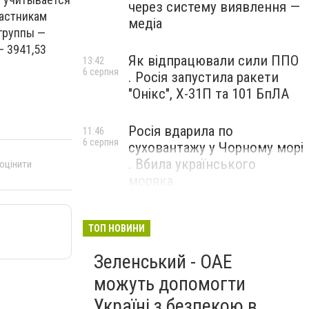
через систему виявлення —
частникам
медіа
группы —
— 3941,53
Як відпрацювали сили ППО
13:42
6 серпня
. Росія запустила ракети
"Онікс", Х-31П та 101 БпЛА
Росія вдарила по
11:46
6 серпня
суховантажу у Чорному морі
. Вбила українського
 оцінити
моряка
ТОП НОВИНИ
Зеленський - ОАЕ
можуть допомогти
Україні з безпекою в