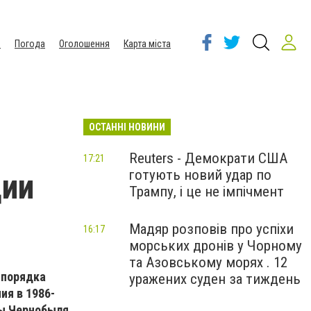
ы
Погода
Оголошення
Карта міста
ОСТАННІ НОВИНИ
Reuters - Демократи США
17:21
готують новий удар по
ции
Трампу, і це не імпічмент
Мадяр розповів про успіхи
16:17
морських дронів у Чорному
та Азовському морях . 12
 порядка
уражених суден за тиждень
ия в 1986-
ды Чернобыля.