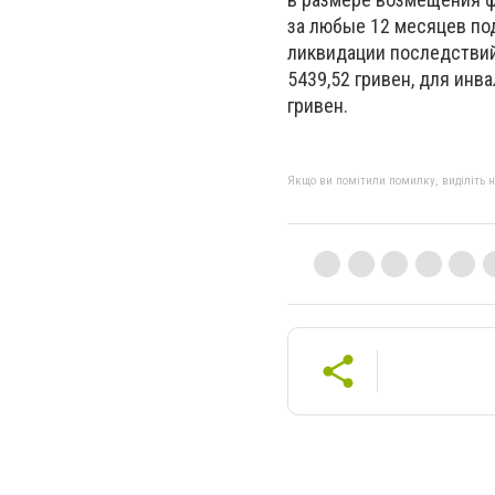
за любые 12 месяцев по
ликвидации последствий
5439,52 гривен, для инва
гривен.
Якщо ви помітили помилку, виділіть нео