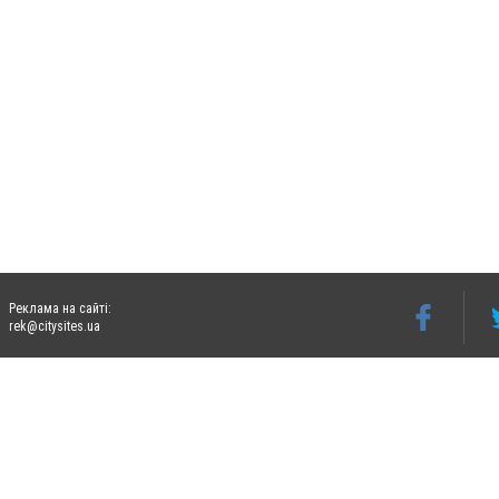
Реклама на сайті:
rek@citysites.ua
Допускається цитування матеріалів без отримання попередньої згоди 06274.com.ua з
відкритого для пошукових систем гіперпосилання на цитовані статті не нижче друго
Матеріали з плашками "Новини компаній", "Промо", "Партнерський матеріал", "Партнер
Реклама на сайті
Ф