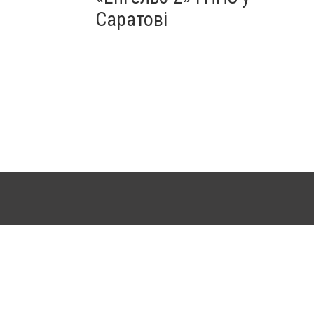
Саратові
ахмута (Артемівськ). Для інтернет-видань обов'язкове розміщення прямого,
аконом.
лама" публікуються на правах реклами.
ості
Правила сайту