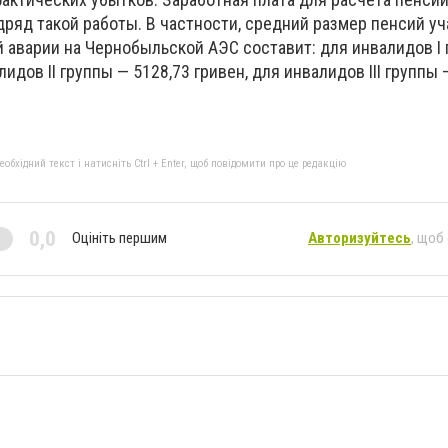
дряд такой работы. В частности, средний размер пенсий у
 аварии на Чернобыльской АЭС составит: для инвалидов I 
лидов II группы — 5128,73 гривен, для инвалидов III группы 
бхідний текст і натисніть Ctrl + Enter, щоб повідомити про це редакцію
0,0
Оцініть першим
Авторизуйтесь
, щоб