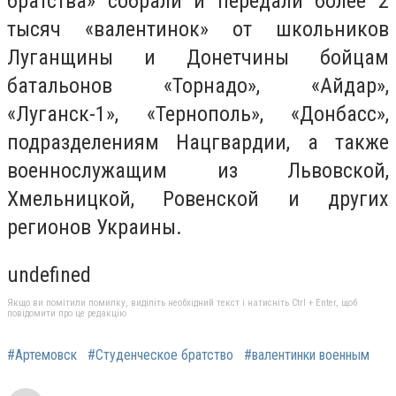
братства» собрали и передали более 2
тысяч «валентинок» от школьников
Луганщины и Донетчины бойцам
батальонов «Торнадо», «Айдар»,
«Луганск-1», «Тернополь», «Донбасс»,
подразделениям Нацгвардии, а также
военнослужащим из Львовской,
Хмельницкой, Ровенской и других
регионов Украины.
undefined
Якщо ви помітили помилку, виділіть необхідний текст і натисніть Ctrl + Enter, щоб
повідомити про це редакцію
#Артемовск
#Студенческое братство
#валентинки военным