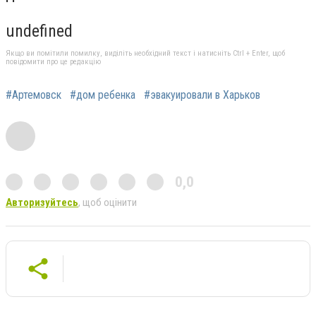
undefined
Якщо ви помітили помилку, виділіть необхідний текст і натисніть Ctrl + Enter, щоб
повідомити про це редакцію
#Артемовск
#дом ребенка
#эвакуировали в Харьков
0,0
Авторизуйтесь
, щоб оцінити