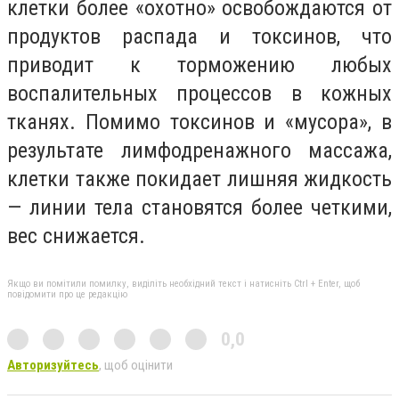
клетки более «охотно» освобождаются от
продуктов распада и токсинов, что
приводит к торможению любых
воспалительных процессов в кожных
тканях. Помимо токсинов и «мусора», в
результате лимфодренажного массажа,
клетки также покидает лишняя жидкость
— линии тела становятся более четкими,
вес снижается.
Якщо ви помітили помилку, виділіть необхідний текст і натисніть Ctrl + Enter, щоб
повідомити про це редакцію
0,0
Авторизуйтесь
, щоб оцінити