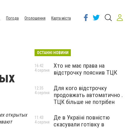
ы
Погода
Оголошення
Карта міста
ОСТАННІ НОВИНИ
Хто не має права на
16:42
4 серпня
відстрочку пояснив ТЦК
ных
Для кого відстрочку
12:35
4 серпня
продовжать автоматично .
ТЦК більше не потрібен
сех открытых
Де в Україні повністю
11:43
ливают
4 серпня
скасували готівку в