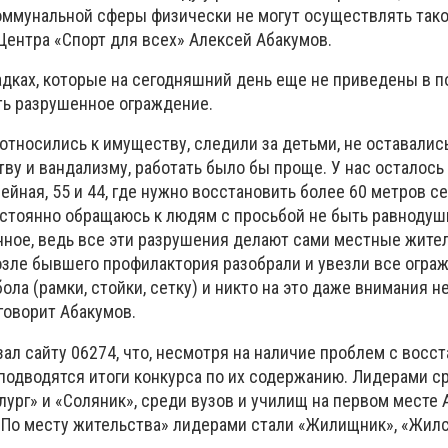
ммунальной сферы физически не могут осуществлять такой
Центра «Спорт для всех» Алексей Абакумов.
адках, которые на сегодняшний день еще не приведены в п
ь разрушенное ограждение.
относились к имуществу, следили за детьми, не оставалис
ву и вандализму, работать было бы проще. У нас осталось
йная, 55 и 44, где нужно восстановить более 60 метров сет
остоянно обращаюсь к людям с просьбой не быть равноду
нное, ведь все эти разрушения делают сами местные жител
озле бывшего профилактория разобрали и увезли все огра
ла (рамки, стойки, сетку) и никто на это даже внимания н
 говорит Абакумов.
ал сайту 06274, что, несмотря на наличие проблем с восс
подводятся итоги конкурса по их содержанию. Лидерами с
лург» и «Соляник», среди вузов и училищ на первом месте
 «По месту жительства» лидерами стали «Жилищник», «Жил