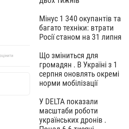
двох тижнів
Мінус 1 340 окупантів та
багато техніки: втрати
Росії станом на 31 липня
Що зміниться для
 оцінити
громадян . В Україні з 1
серпня оновлять окремі
норми мобілізації
У DELTA показали
масштаби роботи
українських дронів .