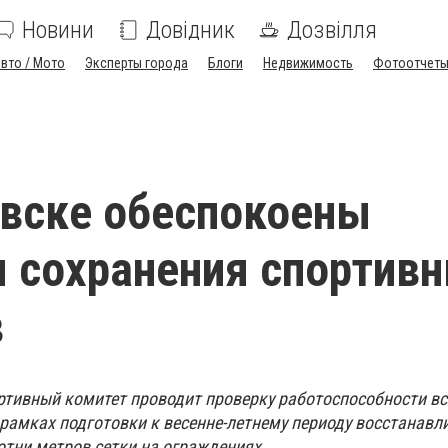
Новини
Довідник
Дозвілля
вто / Мото
Эксперты города
Блоги
Недвижимость
Фотоотчет
вске обеспокоены
 сохранения спортив
в
ртивный комитет проводит проверку работоспособности в
 рамках подготовки к весенне-летнему периоду восстанав
отни метров сетки на ограждениях.