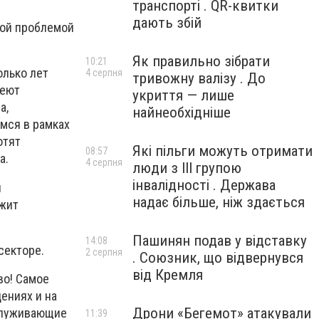
транспорті . QR-квитки
дають збій
ной проблемой
Як правильно зібрати
10:21
олько лет
4 серпня
тривожну валізу . До
меют
укриття — лише
а,
найнеобхідніше
мся в рамках
отят
Які пільги можуть отримати
08:57
а.
4 серпня
люди з III групою
інвалідності . Держава
я
надає більше, ніж здається
ужит
Пашинян подав у відставку
14:08
секторе.
2 серпня
. Союзник, що відвернувся
від Кремля
во! Самое
ениях и на
Дрони «Бегемот» атакували
бслуживающие
11:39