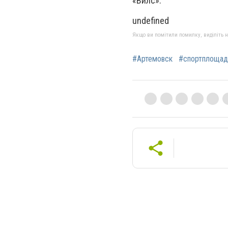
«Вилс».
undefined
Якщо ви помітили помилку, виділіть нео
#Артемовск
#спортплощад