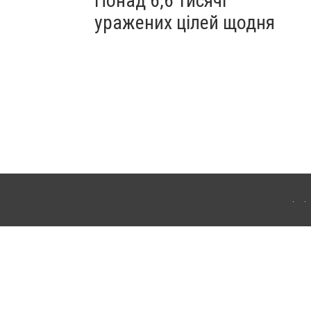
Понад 6,6 тисячі
уражених цілей щодня
ахмута (Артемівськ). Для інтернет-видань обов'язкове розміщення прямого,
аконом.
лама" публікуються на правах реклами.
ості
Правила сайту