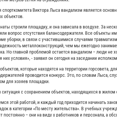
 спорткомитета Виктора Лыса вандализм является основ
х объектов.
наты строили площадку, и она зависала в воздухе. За неск
яли вопрос отсутствия балансодержателя. Все объекты и
оме уборки, в связи с участившимися случаями травматизм
адежность металлоконструкций, чем мы ежегодно занимае
ка. Но главной проблемой остается вандализм – люди не х
 них условия», - заявил он сегодня на заседании исполком
объектов, которые находятся на территории горсовета, дл
держателей проводится конкурс. Это, по словам Лыса, сл
ом для хозяев площадки.
 ситуация с сохранением объектов, находящихся в жилом 
мся этой работой, и каждый год приходится начинать зано
док в категории «По месту жительства». В учебных учрежд
т постоянно – они на виду у работников и персонала, а о