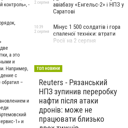
2 серпня
авіабазу «Енгельс-2» і НПЗ у
 контроль», -
Саратові
орядок,
Мінус 1 500 солдатів і гора
10:39
2 серпня
спаленої техніки: втрати
Росії на 2 серпня
ь
 две
ки, а это
шными и
и. Например,
ТОП НОВИНИ
ждение с
Reuters - Рязанський
е обратил –
НПЗ зупинив переробку
нафти після атаки
тановлением и
реди
дронів: може не
 Артемовский
працювати близько
сервис-1» и