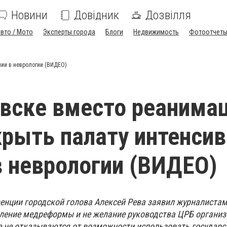
Новини
Довідник
Дозвілля
вто / Мото
Эксперты города
Блоги
Недвижимость
Фотоотчет
пии в неврологии (ВИДЕО)
вске вместо реанима
крыть палату интенси
в неврологии (ВИДЕО)
ренции городской голова Алексей Рева заявил журналистам
ление медреформы и не желание руководства ЦРБ организ
е не отказываются от возможности использовать государ