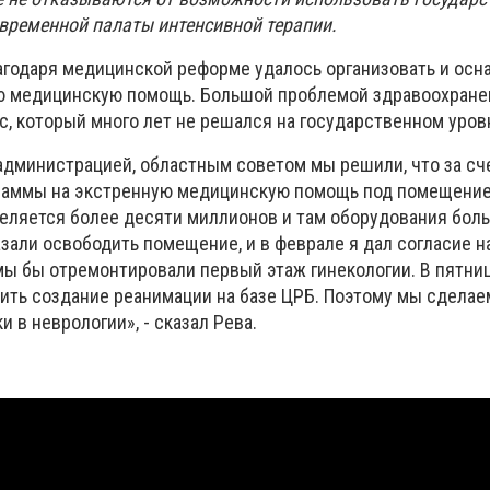
овременной палаты интенсивной терапии.
лагодаря медицинской реформе удалось организовать и осн
ую медицинскую помощь. Большой проблемой здравоохране
с, который много лет не решался на государственном уров
администрацией, областным советом мы решили, что за сч
раммы на экстренную медицинскую помощь под помещение,
деляется более десяти миллионов и там оборудования бол
зали освободить помещение, и в феврале я дал согласие н
мы бы отремонтировали первый этаж гинекологии. В пятни
жить создание реанимации на базе ЦРБ. Поэтому мы сделае
 в неврологии», - сказал Рева.