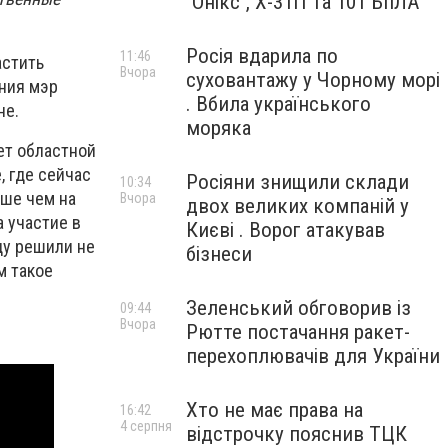
"Онікс", Х-31П та 101 БпЛА
Росія вдарила по
11:46
астить
Вчора
суховантажу у Чорному морі
ния мэр
. Вбила українського
не.
моряка
ет областной
 где сейчас
Росіяни знищили склади
10:34
ьше чем на
Вчора
двох великих компаній у
а участие в
Києві . Ворог атакував
цу решили не
бізнеси
м такое
Зеленський обговорив із
09:44
Вчора
Рютте постачання ракет-
перехоплювачів для України
Хто не має права на
16:42
4 серпня
відстрочку пояснив ТЦК