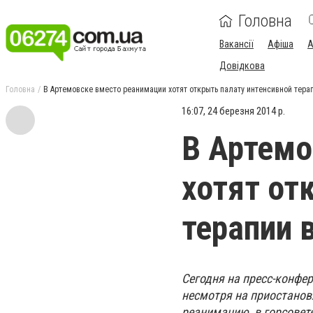
Головна
Вакансії
Афіша
А
Довідкова
Головна
В Артемовске вместо реанимации хотят открыть палату интенсивной тера
16:07, 24 березня 2014 р.
В Артемо
хотят от
терапии 
Сегодня на пресс-конфе
несмотря на приостанов
реанимацию, в горсовет