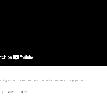
бхідний текст і натисніть Ctrl + Enter, щоб повідомити про це редакцію
мэр
#неврология