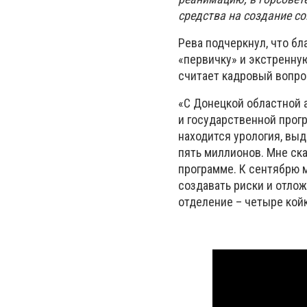
средства на создание с
Рева подчеркнул, что б
«первичку» и экстренн
считает кадровый вопро
«С Донецкой областной 
и государственной прог
находится урология, вы
пять миллионов. Мне ска
программе. К сентябрю 
создавать риски и отло
отделение – четыре койки