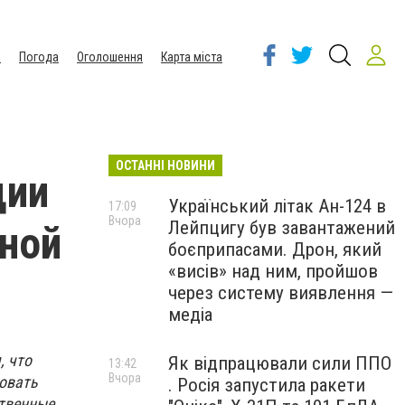
ы
Погода
Оголошення
Карта міста
ОСТАННІ НОВИНИ
ции
Український літак Ан-124 в
17:09
Вчора
Лейпцигу був завантажений
вной
боєприпасами. Дрон, який
«висів» над ним, пройшов
через систему виявлення —
медіа
, что
Як відпрацювали сили ППО
13:42
Вчора
овать
. Росія запустила ракети
ственные