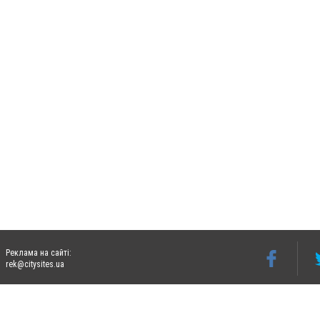
Реклама на сайті:
rek@citysites.ua
Допускається цитування матеріалів без отримання попередньої згоди 06274.com.ua з
відкритого для пошукових систем гіперпосилання на цитовані статті не нижче друго