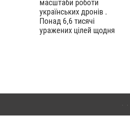
масштаби роботи
українських дронів .
Понад 6,6 тисячі
уражених цілей щодня
ахмута (Артемівськ). Для інтернет-видань обов'язкове розміщення прямого,
аконом.