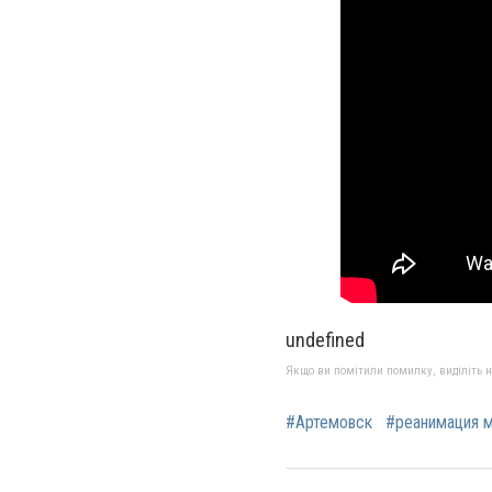
undefined
Якщо ви помітили помилку, виділіть нео
#Артемовск
#реанимация 