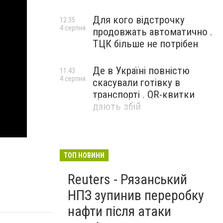
Для кого відстрочку
12:35
4 серпня
продовжать автоматично .
ТЦК більше не потрібен
Де в Україні повністю
11:43
4 серпня
скасували готівку в
транспорті . QR-квитки
дають збій
ТОП НОВИНИ
Reuters - Рязанський
НПЗ зупинив переробку
нафти після атаки