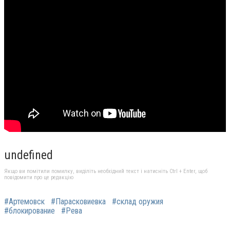
undefined
Якщо ви помітили помилку, виділіть необхідний текст і натисніть Ctrl + Enter, щоб
повідомити про це редакцію
#Артемовск
#Парасковиевка
#склад оружия
#блокирование
#Рева