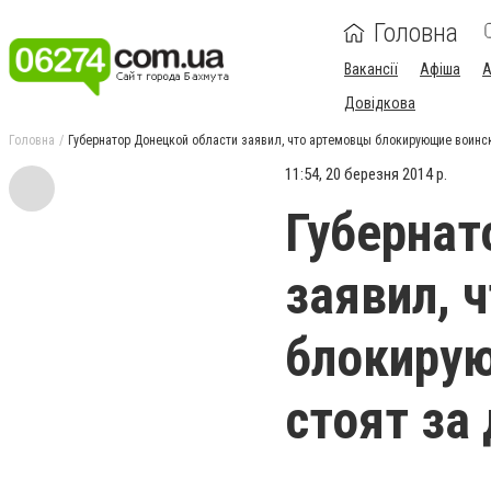
Головна
Вакансії
Афіша
А
Довідкова
Головна
Губернатор Донецкой области заявил, что артемовцы блокирующие воинску
11:54, 20 березня 2014 р.
Губернат
заявил, 
блокирую
стоят за