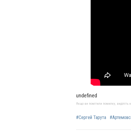
undefined
Якщо ви помітили помилку, виділіть нео
#Сергей Тарута
#Артемовс