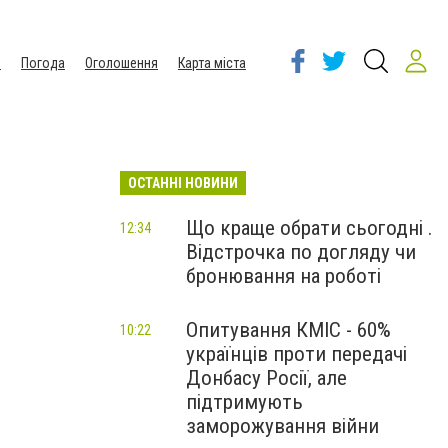
ы
Погода
Оголошення
Карта міста
ОСТАННІ НОВИНИ
Що краще обрати сьогодні .
12:34
Відстрочка по догляду чи
бронювання на роботі
Опитування КМІС - 60%
10:22
українців проти передачі
Донбасу Росії, але
підтримують
заморожування війни