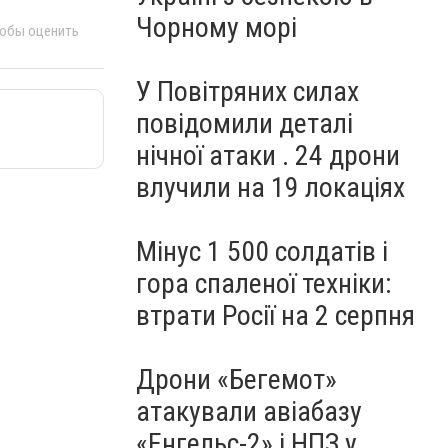
Чорному морі
тобы оценить
У Повітряних силах
повідомили деталі
нічної атаки . 24 дрони
влучили на 19 локаціях
Мінус 1 500 солдатів і
гора спаленої техніки:
втрати Росії на 2 серпня
Дрони «Бегемот»
атакували авіабазу
«Енгельс-2» і НПЗ у