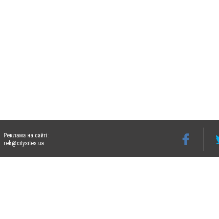
Реклама на сайті:
rek@citysites.ua
Допускається цитування матеріалів без отримання попередньої згоди 06274.com.ua з
відкритого для пошукових систем гіперпосилання на цитовані статті не нижче друго
Матеріали з плашками "Новини компаній", "Промо", "Партнерський матеріал", "Партнер
Реклама на сайті
Ф