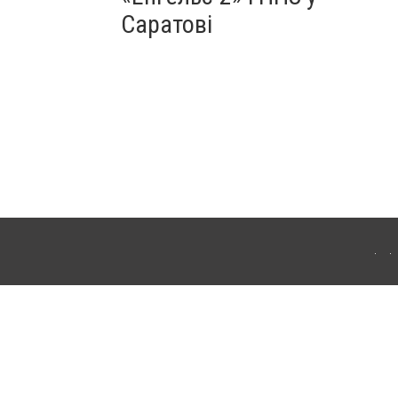
Саратові
ахмута (Артемівськ). Для інтернет-видань обов'язкове розміщення прямого,
аконом.
лама" публікуються на правах реклами.
ості
Правила сайту