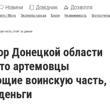
Новини
Довідник
Дозвілля
вто / Мото
Эксперты города
Блоги
Недвижимость
Фотоотчет
ю часть, стоят за деньги
ор Донецкой области
что артемовцы
щие воинскую часть,
 деньги