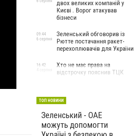
6 серпня
двох великих компаній у
Києві . Ворог атакував
бізнеси
Зеленський обговорив із
09:44
6 серпня
Рютте постачання ракет-
перехоплювачів для України
Хто не має права на
16:42
4 серпня
відстрочку пояснив ТЦК
ТОП НОВИНИ
Зеленський - ОАЕ
можуть допомогти
Україні з безпекою в