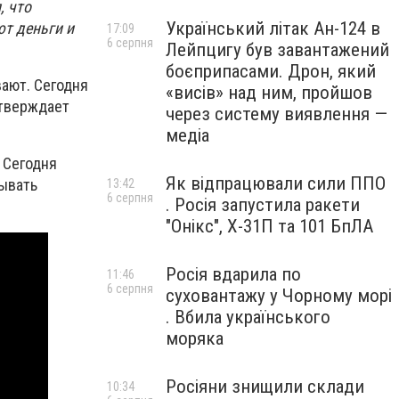
, что
Український літак Ан-124 в
т деньги и
17:09
6 серпня
Лейпцигу був завантажений
боєприпасами. Дрон, який
вают. Сегодня
«висів» над ним, пройшов
утверждает
через систему виявлення —
медіа
 Сегодня
Як відпрацювали сили ППО
зывать
13:42
6 серпня
. Росія запустила ракети
"Онікс", Х-31П та 101 БпЛА
Росія вдарила по
11:46
6 серпня
суховантажу у Чорному морі
. Вбила українського
моряка
Росіяни знищили склади
10:34