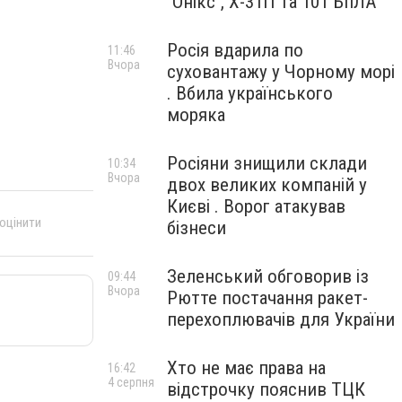
"Онікс", Х-31П та 101 БпЛА
Росія вдарила по
11:46
Вчора
суховантажу у Чорному морі
. Вбила українського
моряка
Росіяни знищили склади
10:34
Вчора
двох великих компаній у
Києві . Ворог атакував
 оцінити
бізнеси
Зеленський обговорив із
09:44
Вчора
Рютте постачання ракет-
перехоплювачів для України
Хто не має права на
16:42
4 серпня
відстрочку пояснив ТЦК