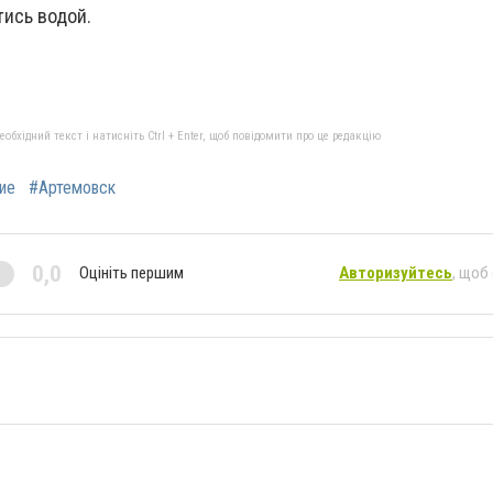
тись водой.
бхідний текст і натисніть Ctrl + Enter, щоб повідомити про це редакцію
ие
#Артемовск
0,0
Оцініть першим
Авторизуйтесь
, щоб