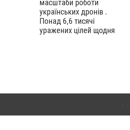
масштаби роботи
українських дронів .
Понад 6,6 тисячі
уражених цілей щодня
ахмута (Артемівськ). Для інтернет-видань обов'язкове розміщення прямого,
аконом.