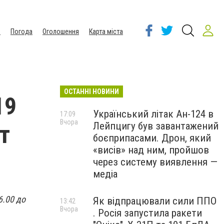
ы
Погода
Оголошення
Карта міста
ОСТАННІ НОВИНИ
19
Український літак Ан-124 в
17:09
Вчора
Лейпцигу був завантажений
т
боєприпасами. Дрон, який
«висів» над ним, пройшов
через систему виявлення —
медіа
6.00 до
Як відпрацювали сили ППО
13:42
Вчора
. Росія запустила ракети