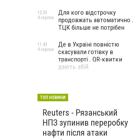
Для кого відстрочку
12:35
4 серпня
продовжать автоматично .
ТЦК більше не потрібен
Де в Україні повністю
11:43
4 серпня
скасували готівку в
транспорті . QR-квитки
дають збій
ТОП НОВИНИ
Reuters - Рязанський
НПЗ зупинив переробку
нафти після атаки