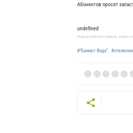
Абонентов просят запас
undefined
Якщо ви помітили помилку, виділіть нео
#"Бахмут-Вода"
#отключен