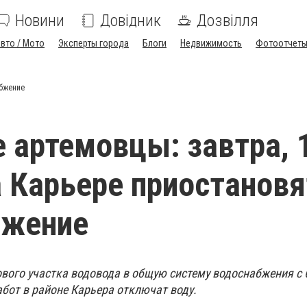
Новини
Довідник
Дозвілля
вто / Мото
Эксперты города
Блоги
Недвижимость
Фотоотчет
абжение
 артемовцы: завтра, 
а Карьере приостановя
бжение
ового участка водовода в общую систему водоснабжения с 
бот в районе Карьера отключат воду.