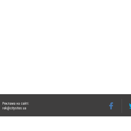
Реклама на сайті:
rek@citysites.ua
Допускається цитування матеріалів без отримання попередньої згоди 06274.com.ua з
відкритого для пошукових систем гіперпосилання на цитовані статті не нижче друго