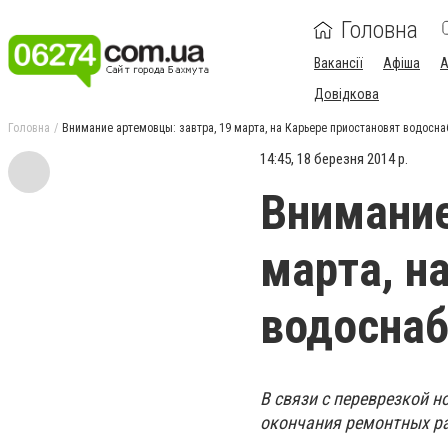
Головна
Вакансії
Афіша
А
Довідкова
Головна
Внимание артемовцы: завтра, 19 марта, на Карьере приостановят водосн
14:45, 18 березня 2014 р.
Внимание
марта, н
водосна
В связи с переврезкой н
окончания ремонтных ра