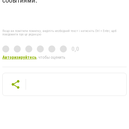
событиями.
Якщо ви помітили помилку, виділіть необхідний текст і натисніть Ctrl + Enter, щоб
повідомити про це редакцію
0,0
Авторизируйтесь
, чтобы оценить