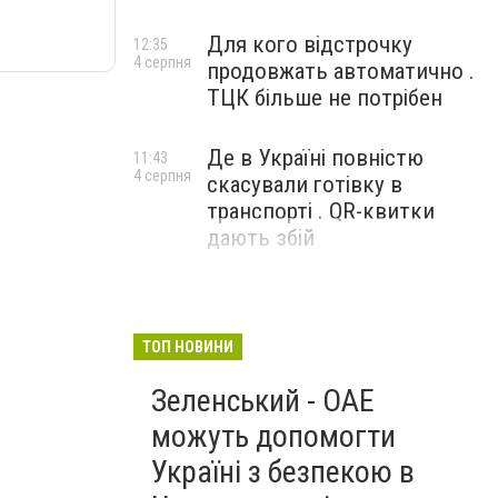
Для кого відстрочку
12:35
4 серпня
продовжать автоматично .
ТЦК більше не потрібен
Де в Україні повністю
11:43
4 серпня
скасували готівку в
транспорті . QR-квитки
дають збій
ТОП НОВИНИ
Зеленський - ОАЕ
можуть допомогти
Україні з безпекою в