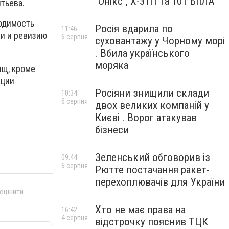
"Онікс", Х-31П та 101 БпЛА
тьева.
ходимость
Росія вдарила по
11:46
и и ревизию
6 серпня
суховантажу у Чорному морі
. Вбила українського
моряка
ищ, кроме
ации
Росіяни знищили склади
10:34
6 серпня
двох великих компаній у
Києві . Ворог атакував
бізнеси
Зеленський обговорив із
09:44
6 серпня
Рютте постачання ракет-
перехоплювачів для України
 оцінити
Хто не має права на
16:42
4 серпня
відстрочку пояснив ТЦК