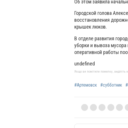
Об этом заявила начальн
Городской голова Алекс
восстановления дорожн
крышек люков.
В отделе развития город
уборки и вывоза мусора 
оперативной работы поо
undefined
Якщо ви помітили помилку, виділіть нео
#Артемовск
#субботник
#