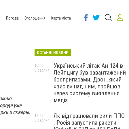
ы
Погода
Оголошення
Карта міста
ОСТАННІ НОВИНИ
Український літак Ан-124 в
17:09
6 серпня
Лейпцигу був завантажений
боєприпасами. Дрон, який
«висів» над ним, пройшов
через систему виявлення —
вомаю.
медіа
городе уже
рки и скверы,
Як відпрацювали сили ППО
13:42
6 серпня
. Росія запустила ракети