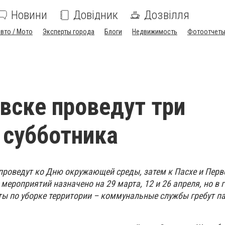
Новини
Довідник
Дозвілля
вто / Мото
Эксперты города
Блоги
Недвижимость
Фотоотчет
вске проведут три
 субботника
проведут ко Дню окружающей среды, затем к Пасхе и Пер
ероприятий назначено на 29 марта, 12 и 26 апреля, но в 
ты по уборке территории – коммунальные службы гребут па