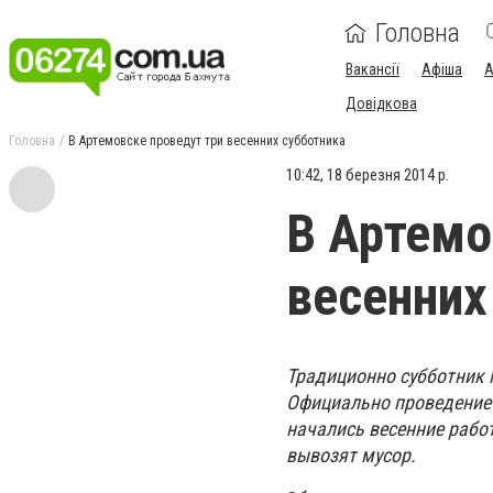
Головна
Вакансії
Афіша
А
Довідкова
Головна
В Артемовске проведут три весенних субботника
10:42, 18 березня 2014 р.
В Артемо
весенних
Традиционно субботник 
Официально проведение м
начались весенние рабо
вывозят мусор.