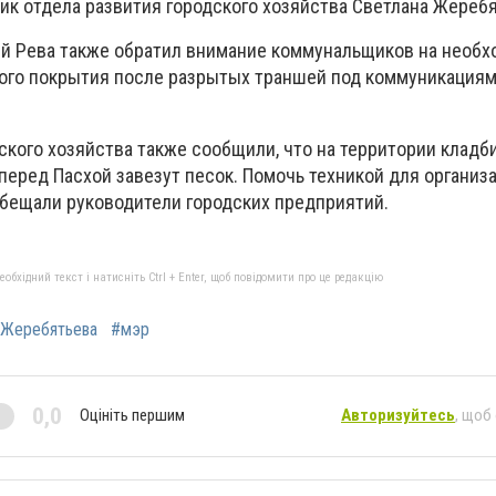
ик отдела развития городского хозяйства Светлана Жеребя
ей Рева также обратил внимание коммунальщиков на необ
ого покрытия после разрытых траншей под коммуникациям
ского хозяйства также сообщили, что на территории кладб
перед Пасхой завезут песок. Помочь техникой для организ
бещали руководители городских предприятий.
бхідний текст і натисніть Ctrl + Enter, щоб повідомити про це редакцію
Жеребятьева
#мэр
0,0
Оцініть першим
Авторизуйтесь
, щоб