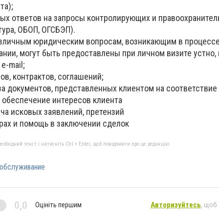
та);
ных ответов на запросы контролирующих и правоохранител
тура, ОБОП, ОГСБЭП).
азличным юридическим вопросам, возникающим в процесс
нии, могут быть предоставлены при личном визите устно,
e-mail;
ов, контрактов, соглашений;
за документов, представленных клиентом на соответствие
и обеспечение интересов клиента
ча исковых заявлений, претензий
орах и помощь в заключении сделок
бхідний текст і натисніть Ctrl + Enter, щоб повідомити про це редакцію
 обслуживание
0,0
Оцініть першим
Авторизуйтесь
, щоб