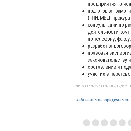
предприятия-клиен
подготовка грамот
(ГНИ, МВД, прокура
консультации по р
деятельности компа
по телефону, факсу, 
разработка договор
правовая эксперти
законодательству 
составление и пода
участие в перегов
Якщо ви помітили помилку, виділіть нео
#абонентское юридическое