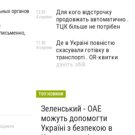
ьных органов
Для кого відстрочку
12:35
4 серпня
продовжать автоматично .
е
ТЦК більше не потрібен
 письменно,
Де в Україні повністю
11:43
4 серпня
скасували готівку в
транспорті . QR-квитки
дають збій
ТОП НОВИНИ
Зеленський - ОАЕ
можуть допомогти
Україні з безпекою в
 оцінити