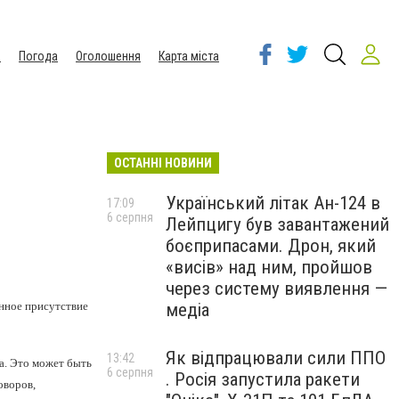
ы
Погода
Оголошення
Карта міста
ОСТАННІ НОВИНИ
Український літак Ан-124 в
17:09
6 серпня
Лейпцигу був завантажений
боєприпасами. Дрон, який
«висів» над ним, пройшов
через систему виявлення —
янное присутствие
медіа
Як відпрацювали сили ППО
13:42
а.
Это может быть
6 серпня
. Росія запустила ракети
оворов,