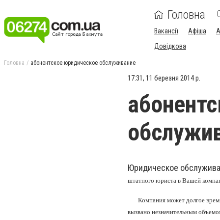
Головна
Вакансії
Афіша
А
Довідкова
Головна
абонентское юридическое обслуживание
17:31, 11 березня 2014 р.
абонентс
обслужи
Юридическое обслужив
штатного юриста в Вашей компа
Компания
может долгое время
вызвано незначительным объемо