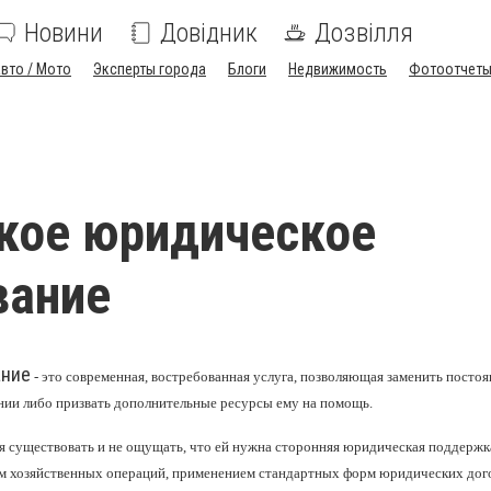
Новини
Довідник
Дозвілля
вто / Мото
Эксперты города
Блоги
Недвижимость
Фотоотчет
кое юридическое
вание
ание
- это современная, востребованная услуга, позволяющая заменить посто
нии либо призвать дополнительные ресурсы ему на помощь.
 существовать и не ощущать, что е
й
нужна сторонняя
юридическая поддержк
м хозяйственных операций, применением стандартных форм юридических дог