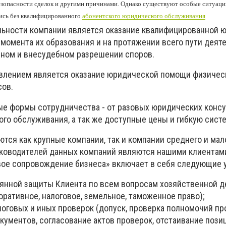
зопасности сделок и другими причинами. Однако существуют особые ситуации
ись без квалифицированного
абонентского юридического обслуживания
льности компании является оказание квалифицированной 
момента их образования и на протяжении всего пути деяте
ном и внесудебном разрешении споров.
влением является оказание юридической помощи физичес
сов.
е формы сотрудничества - от разовых юридических консу
го обслуживания, а так же доступные цены и гибкую систе
ся как крупные компании, так и компании среднего и мал
руководителей данных компаний являются нашими клиентам
вое сопровождение бизнеса» включает в себя следующие у
янной защиты Клиента по всем вопросам хозяйственной д
оративное, налоговое, земельное, таможенное право);
оговых и иных проверок (допуск, проверка полномочий п
кументов, согласование актов проверок, отстаивание пози