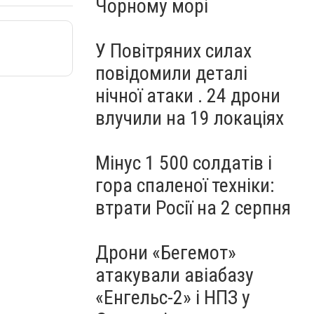
Чорному морі
У Повітряних силах
повідомили деталі
нічної атаки . 24 дрони
влучили на 19 локаціях
Мінус 1 500 солдатів і
гора спаленої техніки:
втрати Росії на 2 серпня
Дрони «Бегемот»
атакували авіабазу
«Енгельс-2» і НПЗ у