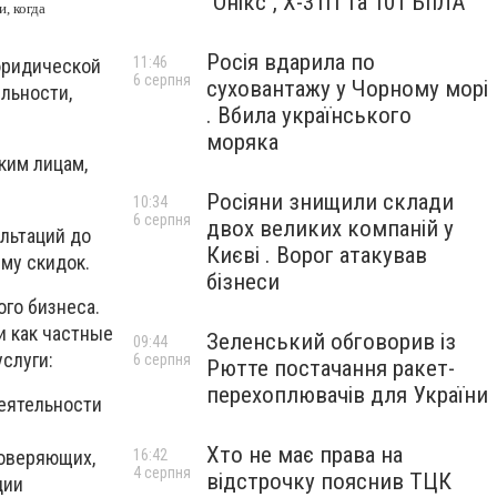
"Онікс", Х-31П та 101 БпЛА
, когда
Росія вдарила по
11:46
юридической
6 серпня
суховантажу у Чорному морі
льности,
. Вбила українського
моряка
ким лицам,
Росіяни знищили склади
10:34
6 серпня
двох великих компаній у
льтаций до
Києві . Ворог атакував
му скидок.
бізнеси
ого бизнеса.
и как частные
Зеленський обговорив із
09:44
слуги:
6 серпня
Рютте постачання ракет-
перехоплювачів для України
еятельности
Хто не має права на
роверяющих,
16:42
4 серпня
відстрочку пояснив ТЦК
ции