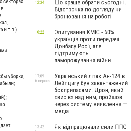
х секторах
Що краще обрати сьогодні .
12:34
 в
Відстрочка по догляду чи
в
бронювання на роботі
кал,
 и т.п.)
Опитування КМІС - 60%
10:22
українців проти передачі
Донбасу Росії, але
ими
підтримують
заморожування війни
Український літак Ан-124 в
жбы уборки;
17:09
6 серпня
Лейпцигу був завантажений
рибыли;
боєприпасами. Дрон, який
«висів» над ним, пройшов
й);
через систему виявлення —
бно
медіа
о
здает
Як відпрацювали сили ППО
13:42