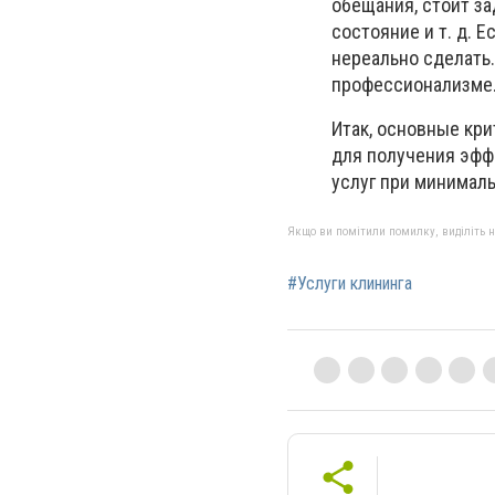
обещания, стоит за
состояние и т. д. Е
нереально сделать.
профессионализме
Итак, основные кр
для получения эффе
услуг при минималь
Якщо ви помітили помилку, виділіть нео
#Услуги клининга