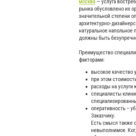
москва
— услуга востреб
рынка обусловлено их о
значительной степени о
архитектурно-дизайнерс
натуральное напольное п
должны быть безупречн
Преимущество специали
факторами:
высокое качество у
при этом стоимост
расходы на услуги
специалисты клин
специализированны
оперативность – уб
Заказчику.
Есть смысл также 
невыполнимое. Когд