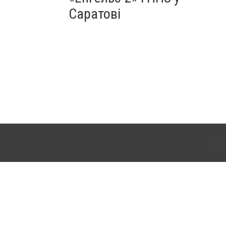
Саратові
ахмута (Артемівськ). Для інтернет-видань обов'язкове розміщення прямого,
аконом.
лама" публікуються на правах реклами.
ості
Правила сайту