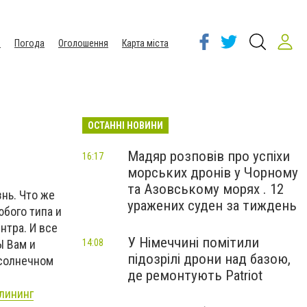
ы
Погода
Оголошення
Карта міста
ОСТАННІ НОВИНИ
Мадяр розповів про успіхи
16:17
морських дронів у Чорному
та Азовському морях . 12
нь. Что же
уражених суден за тиждень
юбого типа и
нтра. И все
У Німеччині помітили
Ы Вам и
14:08
підозрілі дрони над базою,
 солнечном
де ремонтують Patriot
лининг