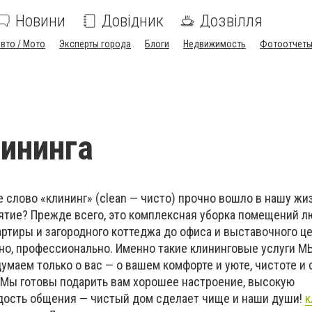
Новини
Довідник
Дозвілля
вто / Мото
Эксперты города
Блоги
Недвижимость
Фотоотчет
лининга
 слово «клининг» (clean — чисто) прочно вошло в нашу жиз
ятие? Прежде всего, это комплексная уборка помещений л
ртиры и загородного коттеджа до офиса и выставочного це
нно, профессионально. Именно такие клининговые услуги М
умаем только о вас — о вашем комфорте и уюте, чистоте и
. Мы готовы подарить вам хорошее настроение, высокую
дость общения — чистый дом сделает чище и наши души!
к