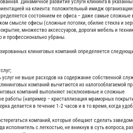
ованная. Динамичное развитие услуги клининга в указанны
риентацией на клиента: положительный имидж организации
пределяется состоянием ее офиса – даже самые сложные 
ком смысле офисы (сложные потолки, обилие стекла и зер
окрытие, множество аксессуаров, дорогая мебель и техника
о и профессионально убраны.
зированных клиниговых компаний определяется следующ
слуг;
ь услуг не выше расходов на содержание собственной слу
 клининговых компаний вычитаются из налогооблагаемой п
инговых компаний выполняют эксклюзивные и сложные
е работы (например – кристаллизация мраморных покрыти
орка делается в течение 1-2 часов и в то время, когда удо
остерегаться компаний, которые обещают сделать заведом
а исполнитель с легкостью, не вникнув в суть вопроса, ра