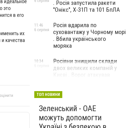
6 серпня
 в идеальное
. Росія запустила ракети
о это
"Онікс", Х-31П та 101 БпЛА
нится в его
Росія вдарила по
11:46
6 серпня
суховантажу у Чорному морі
рименить их
. Вбила українського
 и качества
моряка
Росіяни знищили склади
10:34
6 серпня
двох великих компаній у
Києві . Ворог атакував
бізнеси
ТОП НОВИНИ
 оцінити
Зеленський - ОАЕ
можуть допомогти
Україні з безпекою в