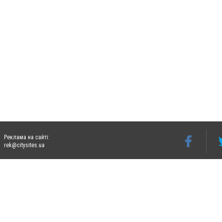
Реклама на сайті:
rek@citysites.ua
Допускається цитування матеріалів без отримання попередньої згоди 06274.com.ua з
відкритого для пошукових систем гіперпосилання на цитовані статті не нижче друго
Матеріали з плашками "Новини компаній", "Промо", "Партнерський матеріал", "Партнер
Реклама на сайті
Ф