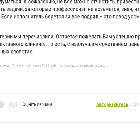
думаться. К сожалению, не все можно отчистить, привести
сть задачи, за которые профессионал не возьмется, зная, чт
 Если исполнитель берется за все подряд – это повод усом
.
итерии мы перечислили. Остается пожелать Вам успешно п
ктивного клининга, то есть, с наилучшим сочетанием цены
ных хлопотах.
бхідний текст і натисніть Ctrl + Enter, щоб повідомити про це редакцію
0,0
Оцініть першим
Авторизуйтесь
, щоб