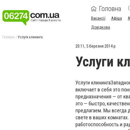
Головна
Вакансії
Афіша
А
Довідкова
Головна
Услуги клининга
20:11, 5 березня 2014 р.
Услуги к
Услуги клинингаЗападное
включает в себя это пон
предназначения — от ква
это — быстро, качестве
предлагаем. Мы всегда д
свете в ваших комнатах
работоспособность и ра