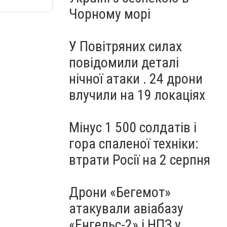
Чорному морі
У Повітряних силах
повідомили деталі
нічної атаки . 24 дрони
влучили на 19 локаціях
Мінус 1 500 солдатів і
гора спаленої техніки:
втрати Росії на 2 серпня
Дрони «Бегемот»
атакували авіабазу
«Енгельс-2» і НПЗ у