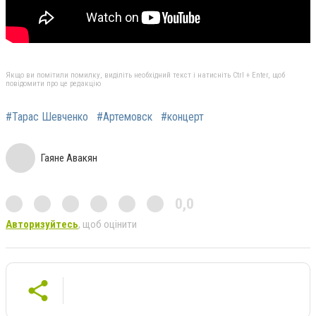
Якщо ви помітили помилку, виділіть необхідний текст і натисніть Ctrl + Enter, щоб
повідомити про це редакцію
#Тарас Шевченко
#Артемовск
#концерт
Гаяне Авакян
0,0
Авторизуйтесь
, щоб оцінити