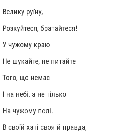
Велику руїну,
Розкуйтеся, братайтеся!
У чужому краю
Не шукайте, не питайте
Того, що немає
І на небі, а не тілько
На чужому полі.
В своїй хаті своя й правда,