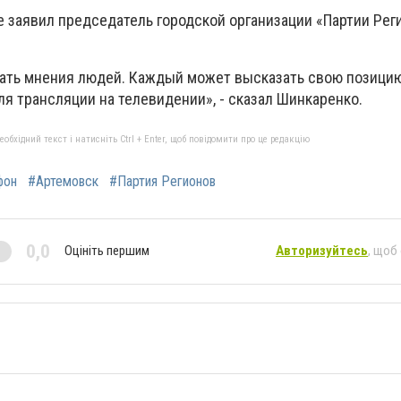
е заявил председатель городской организации «Партии Рег
ать мнения людей. Каждый может высказать свою позицию
я трансляции на телевидении», - сказал Шинкаренко.
бхідний текст і натисніть Ctrl + Enter, щоб повідомити про це редакцію
фон
#Артемовск
#Партия Регионов
0,0
Оцініть першим
Авторизуйтесь
, щоб