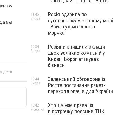
"Онікс", Х-31П та 101 БпЛА
ионов»
Росія вдарила по
11:46
Вчора
суховантажу у Чорному морі
, а мы
. Вбила українського
моряка
Росіяни знищили склади
10:34
Вчора
двох великих компаній у
Києві . Ворог атакував
бізнеси
 оцінити
Зеленський обговорив із
09:44
Вчора
Рютте постачання ракет-
перехоплювачів для України
Хто не має права на
16:42
4 серпня
відстрочку пояснив ТЦК