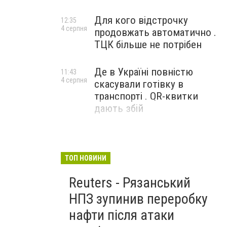
Для кого відстрочку
12:35
4 серпня
продовжать автоматично .
ТЦК більше не потрібен
Де в Україні повністю
11:43
4 серпня
скасували готівку в
транспорті . QR-квитки
дають збій
ТОП НОВИНИ
Reuters - Рязанський
НПЗ зупинив переробку
нафти після атаки