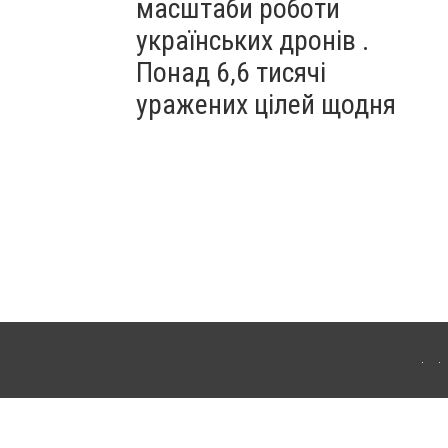
масштаби роботи
українських дронів .
Понад 6,6 тисячі
уражених цілей щодня
ахмута (Артемівськ). Для інтернет-видань обов'язкове розміщення прямого,
аконом.