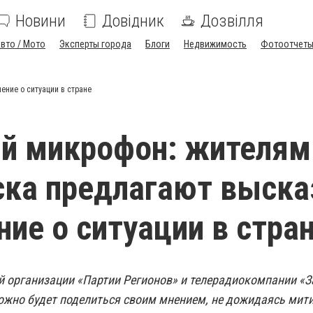
Новини
Довідник
Дозвілля
вто / Мото
Эксперты города
Блоги
Недвижимость
Фотоотчет
ние о ситуации в стране
й микрофон: жителям
ка предлагают выска
ние о ситуации в стра
й организации «Партии Регионов» и телерадиокомпании «З
можно будет поделиться своим мнением, не дожидаясь мит