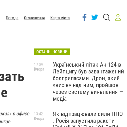
ы
Погода
Оголошення
Карта міста
ОСТАННІ НОВИНИ
Український літак Ан-124 в
17:09
Вчора
Лейпцигу був завантажений
зать
боєприпасами. Дрон, який
«висів» над ним, пройшов
не
через систему виявлення —
медіа
аказ» в офисе
Як відпрацювали сили ППО
13:42
Вчора
. Росія запустила ракети
ингов.