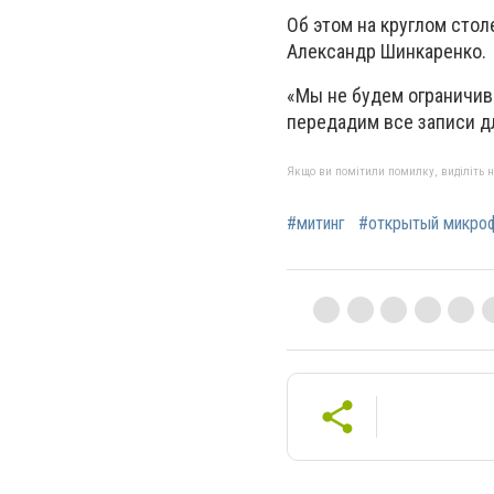
Об этом на круглом стол
Александр Шинкаренко.
«Мы не будем ограничив
передадим все записи дл
Якщо ви помітили помилку, виділіть нео
#митинг
#открытый микро