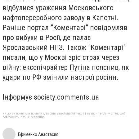
відбулися ураження Московського
нафтопереробного заводу в Капотні.
Раніше портал "Коментарі" повідомляв
про вибухи в Росії, де палає
Ярославський НПЗ. Також "Коментарі"
писали, що у Москві зріс страх через
війну: ексспічрайтер Путіна пояснив, як
удари по РФ змінили настрої росіян.
Інформує society.comments.ua
Якщо ви помітили помилку, виділіть необхідний текст і натисніть Ctrl + Enter, щоб
повідомити про це редакцію
Ефименко Анастасия