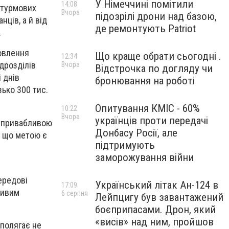
У Німеччині помітили
14:08
штурмових
Вчора
підозрілі дрони над базою,
нців, а й від
де ремонтують Patriot
.
овлення
Що краще обрати сьогодні .
12:34
дрозділів
Вчора
Відстрочка по догляду чи
 днів
бронювання на роботі
ько 300 тис.
Опитування КМІС - 60%
10:22
Вчора
українців проти передачі
ш привабливою
Донбасу Росії, але
, що метою є
підтримують
заморожування війни
ередові
Український літак Ан-124 в
17:09
ливим
6 серпня
Лейпцигу був завантажений
боєприпасами. Дрон, який
«висів» над ним, пройшов
 полягає не