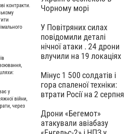
ві контракти.
Чорному морі
ському
тити
У Повітряних силах
німального
повідомили деталі
нічної атаки . 24 дрони
влучили на 19 локаціях
їв
авоювання,
шляхи:
Мінус 1 500 солдатів і
гора спаленої техніки:
ває у
втрати Росії на 2 серпня
яжної війни,
рати, через
Дрони «Бегемот»
атакували авіабазу
«Енгельс-2» і НПЗ у