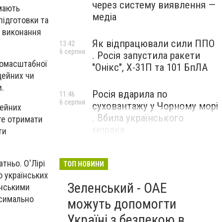
через систему виявлення —
ймають
медіа
підготовки та
я виконання
Як відпрацювали сили ППО
13:42
6 серпня
. Росія запустила ракети
номасштабної
"Онікс", Х-31П та 101 БпЛА
дейних чи
и.
Росія вдарила по
11:46
6 серпня
суховантажу у Чорному морі
дейних
. Вбила українського
те отримати
моряка
ти
тньо. О'Лірі
ТОП НОВИНИ
 українських
Зеленський - ОАЕ
їнськими
ксимально
можуть допомогти
Україні з безпекою в