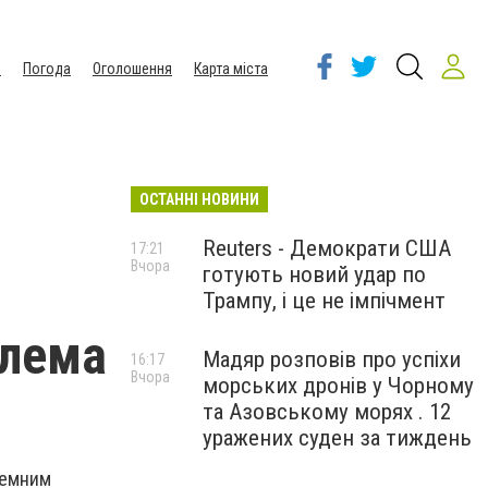
ы
Погода
Оголошення
Карта міста
ОСТАННІ НОВИНИ
Reuters - Демократи США
17:21
Вчора
готують новий удар по
Трампу, і це не імпічмент
блема
Мадяр розповів про успіхи
16:17
Вчора
морських дронів у Чорному
та Азовському морях . 12
уражених суден за тиждень
земним