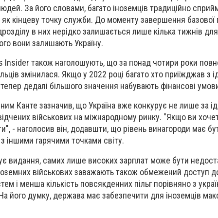
людей. За його словами, багато іноземців традиційно спри
як кінцеву точку служби. До моменту завершення базової 
дрозділу в них нерідко залишається лише кілька тижнів дл
чого вони залишають Україну.
 Insider також наголошують, що за понад чотири роки пов
ьців змінилася. Якщо у 2022 році багато хто приїжджав з і
о тепер дедалі більшого значення набувають фінансові умов
вним Канте зазначив, що Україна вже конкурує не лише за і
свідчених військових на міжнародному ринку. "Якщо ви хоче
и", - наголосив він, додавшти, що рівень винагороди має бу
з іншими гарячими точками світу.
шує видання, самих лише високих зарплат може бути недоста
ноземних військових заважають також обмежений доступ до
тем і менша кількість повсякденних пільг порівняно з укра
На його думку, держава має забезпечити для іноземців ма