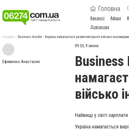
Головна
Вакансії
Афіша
А
Довідкова
Головна
Business Insider - Україна намагається укомплектувати військо іноземцям
09:53, 9 липня
Business 
Ефименко Анастасия
намагаєт
військо 
Найвищі у світі зарплати 
Україна намагається вир