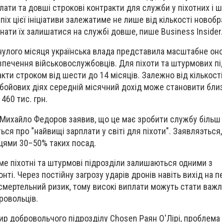
ати та довші строкові контракти для служби у піхотних і 
іх цієї ініціативи залежатиме не лише від кількості новобра
нати їх залишатися на службі довше, пише Business Insider
нулого місяця українська влада представила масштабне он
печення військовослужбовців. Для піхоти та штурмових пі
ти строком від шести до 14 місяців. Залежно від кількості
 бойових діях середній місячний дохід може становити близ
460 тис. грн.
и Михайло Федоров заявив, що це має зробити службу біль
ься про "найвищі зарплати у світі для піхоти". Заявляэться
цями 30–50% таких посад.
ме піхотні та штурмові підрозділи залишаються одними з
ті. Через постійну загрозу ударів дронів навіть вихід на п
 смертельний ризик, тому високі виплати можуть стати важ
ровольців.
дир добровольчого підрозділу Chosen Раян О'Лірі, проблема