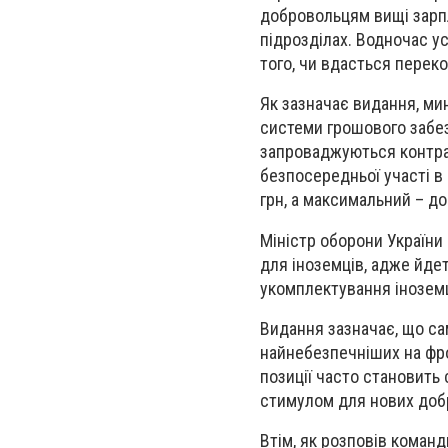
добровольцям вищі зарпл
підрозділах. Водночас усп
того, чи вдасться переко
Як зазначає видання, ми
системи грошового забез
запроваджуються контрак
безпосередньої участі в
грн, а максимальний – до 
Міністр оборони Україн
для іноземців, адже йдет
укомплектування інозем
Видання зазначає, що са
найнебезпечніших на фрон
позиції часто становить
стимулом для нових доб
Втім, як розповів коман