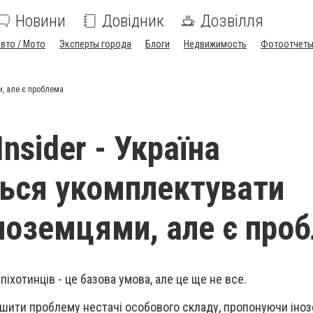
Новини
Довідник
Дозвілля
вто / Мото
Эксперты города
Блоги
Недвижимость
Фотоотчет
и, але є проблема
Insider - Україна
ься укомплектувати
іноземцями, але є про
піхотинців - це базова умова, але це ще не все.
ішити проблему нестачі особового складу, пропонуючи іно