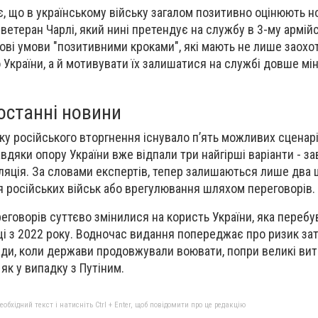
є, що в українському війську загалом позитивно оцінюють но
ветеран Чарлі, який нині претендує на службу в 3-му армій
нові умови "позитивними кроками", які мають не лише заохо
 України, а й мотивувати їх залишатися на службі довше мі
 останні новини
ку російського вторгнення існувало п’ять можливих сценарі
вдяки опору України вже відпали три найгірші варіанти - з
уляція. За словами експертів, тепер залишаються лише два 
 російських військ або врегулювання шляхом переговорів.
еговорів суттєво змінилися на користь України, яка перебу
 з 2022 року. Водночас видання попереджає про ризик зат
ади, коли держави продовжували воювати, попри великі вит
 як у випадку з Путіним.
бхідний текст і натисніть Ctrl + Enter, щоб повідомити про це редакцію