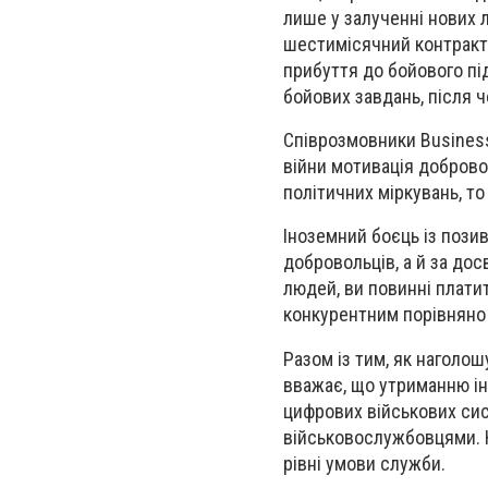
лише у залученні нових 
шестимісячний контракт 
прибуття до бойового пі
бойових завдань, після 
Співрозмовники Business
війни мотивація добровол
політичних міркувань, т
Іноземний боєць із пози
добровольців, а й за до
людей, ви повинні платит
конкурентним порівняно 
Разом із тим, як наголо
вважає, що утриманню і
цифрових військових сис
військовослужбовцями. 
рівні умови служби.