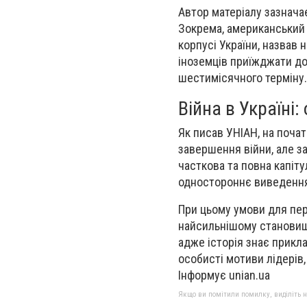
Автор матеріалу зазнача
Зокрема, американський 
корпусі України, назвав 
іноземців приїжджати до
шестимісячного терміну.
Війна в Україні:
Як писав УНІАН, на почат
завершення війни, але за
часткова та повна капіт
одностороннє виведення
При цьому умови для пер
найсильнішому становищі
адже історія знає прикл
особисті мотиви лідерів,
Інформує unian.ua
Якщо ви помітили помилку, виділіть нео