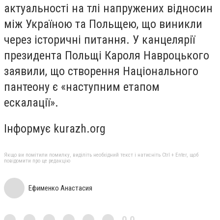
актуальності на тлі напружених відносин
між Україною та Польщею, що виникли
через історичні питання. У канцелярії
президента Польщі Кароля Навроцького
заявили, що створення Національного
пантеону є «наступним етапом
ескалації».
Інформує kurazh.org
Якщо ви помітили помилку, виділіть необхідний текст і натисніть Ctrl + Enter, щоб
повідомити про це редакцію
Ефименко Анастасия
0,0