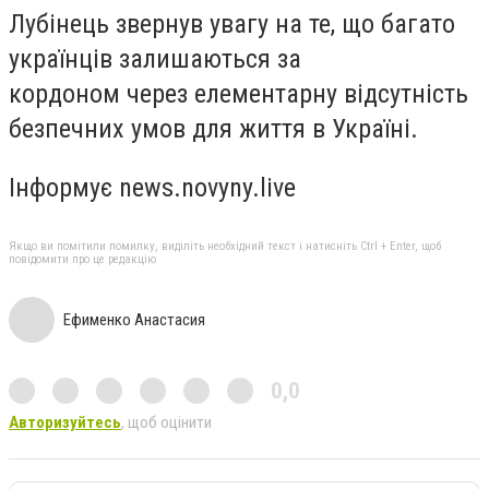
Лубінець звернув увагу на те, що багато
українців залишаються за
кордоном через елементарну відсутність
безпечних умов для життя в Україні.
Інформує news.novyny.live
Якщо ви помітили помилку, виділіть необхідний текст і натисніть Ctrl + Enter, щоб
повідомити про це редакцію
Ефименко Анастасия
0,0
Авторизуйтесь
, щоб оцінити