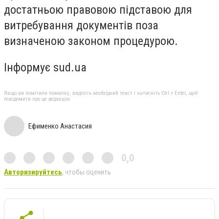
достатньою правовою підставою для
витребування документів поза
визначеною законом процедурою.
Інформує sud.ua
Якщо ви помітили помилку, виділіть необхідний текст і натисніть Ctrl + Enter, щоб
повідомити про це редакцію
Ефименко Анастасия
0,0
Авторизируйтесь
, чтобы оценить