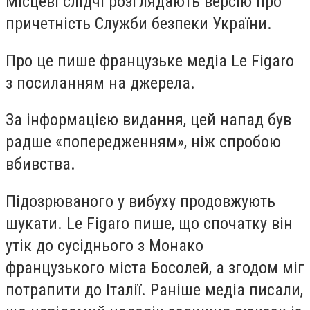
Місцеві слідчі розглядають версію про
причетність Служби безпеки України.
Про це пише французьке медіа Le Figaro
з посиланням на джерела.
За інформацією видання, цей напад був
радше «попередженням», ніж спробою
вбивства.
Підозрюваного у вибуху продовжують
шукати. Le Figaro пише, що спочатку він
утік до сусіднього з Монако
французького міста Босолей, а згодом міг
потрапити до Італії. Раніше медіа писали,