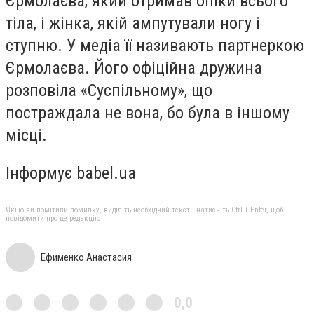
Єрмолаєва, який отримав опіки всього
тіла, і жінка, якій ампутували ногу і
ступню. У медіа її називають партнеркою
Єрмолаєва. Його офіційна дружина
розповіла «Суспільному», що
постраждала не вона, бо була в іншому
місці.
Інформує babel.ua
Якщо ви помітили помилку, виділіть необхідний текст і натисніть Ctrl + Enter, щоб
повідомити про це редакцію
Ефименко Анастасия
0,0